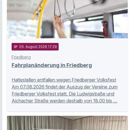
notes
05
. August 2026 17:29
Friedberg
Fahrplanänderung in Friedberg
Haltestellen entfallen wegen Friedberger Volksfest
Am 07.08.2026 findet der Auszug der Vereine zum
Friedberger Volksfest statt. Die Ludwigstraße und
Aichacher Straße werden deshalb von 18.00 bis …
Franzi Bernhauser