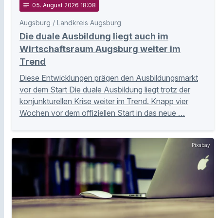
notes
05
. August 2026 18:08
Augsburg / Landkreis Augsburg
Die duale Ausbildung liegt auch im
Wirtschaftsraum Augsburg weiter im
Trend
Diese Entwicklungen prägen den Ausbildungsmarkt
vor dem Start Die duale Ausbildung liegt trotz der
konjunkturellen Krise weiter im Trend. Knapp vier
Wochen vor dem offiziellen Start in das neue …
Pixabay