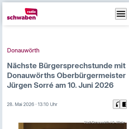
menu
Donauwörth
Nächste Bürgersprechstunde mit
Donauwörths Oberbürgermeister
Jürgen Sorré am 10. Juni 2026
headphones
chrome_reader_mode
28. Mai 2026
· 13:10 Uhr
Stadt Donauwörth / G. Wiebe