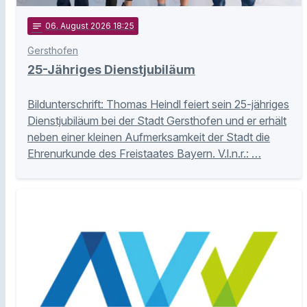
notes
06
. August 2026 18:25
Gersthofen
25-Jähriges Dienstjubiläum
Bildunterschrift: Thomas Heindl feiert sein 25-jähriges
Dienstjubiläum bei der Stadt Gersthofen und er erhält
neben einer kleinen Aufmerksamkeit der Stadt die
Ehrenurkunde des Freistaates Bayern. V.l.n.r.: …