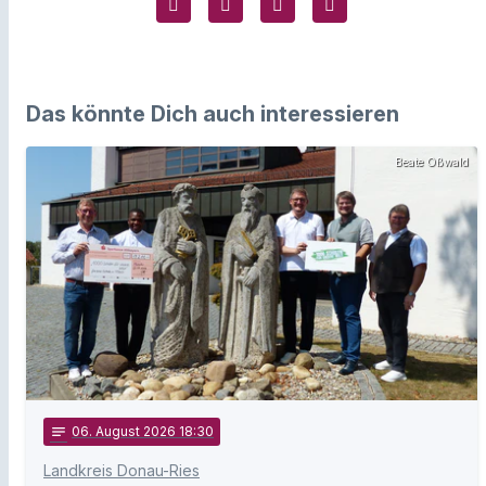
Das könnte Dich auch interessieren
Beate Oßwald
notes
06
. August 2026 18:30
Landkreis Donau-Ries