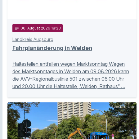
notes
06
. August 2026 18:23
Landkreis Augsburg
Fahrplanänderung in Welden
Haltestellen entfallen wegen Marktsonntag Wegen
des Marktsonntages in Welden am 09.08.2026 kann
die AVV-Regionalbuslinie 501 zwischen 06.00 Uhr
und 20.00 Uhr die Haltestelle „Welden, Rathaus“ …
Stadt Neu-Ulm