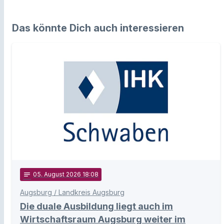
Das könnte Dich auch interessieren
notes
05
. August 2026 18:08
Augsburg / Landkreis Augsburg
Die duale Ausbildung liegt auch im
Wirtschaftsraum Augsburg weiter im