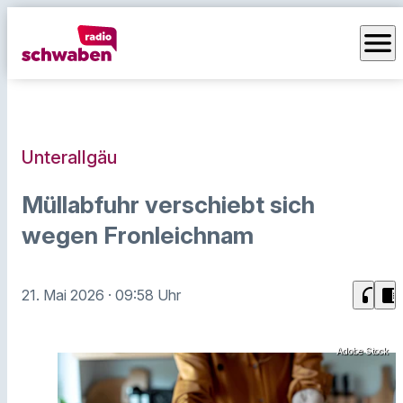
menu
Unterallgäu
Müllabfuhr verschiebt sich
wegen Fronleichnam
headphones
chrome_reader_mode
21. Mai 2026
· 09:58 Uhr
Adobe Stock