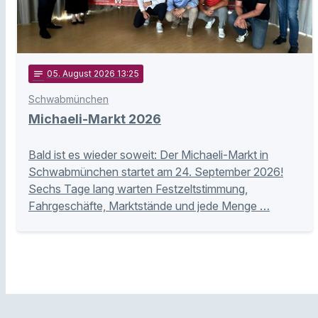
notes
05
. August 2026 13:25
Schwabmünchen
Michaeli-Markt 2026
Bald ist es wieder soweit: Der Michaeli-Markt in
Schwabmünchen startet am 24. September 2026!
Sechs Tage lang warten Festzeltstimmung,
Fahrgeschäfte, Marktstände und jede Menge …