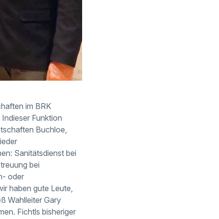
schaften im BRK
 Indieser Funktion
eitschaften Buchloe,
ieder
en: Sanitätsdienst bei
treuung bei
n- oder
ir haben gute Leute,
eß Wahlleiter Gary
en. Fichtls bisheriger