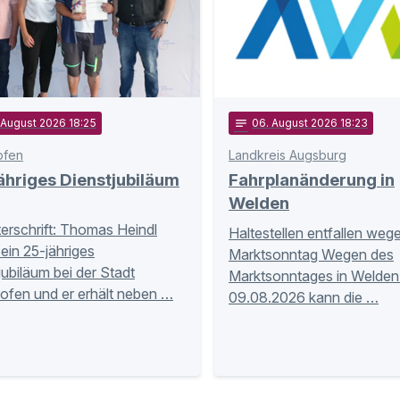
 August 2026 18:25
notes
06
. August 2026 18:23
ofen
Landkreis Augsburg
hriges Dienstjubiläum
Fahrplanänderung in
Welden
terschrift: Thomas Heindl
Haltestellen entfallen weg
sein 25-jähriges
Marktsonntag Wegen des
jubiläum bei der Stadt
Marktsonntages in Welde
ofen und er erhält neben …
09.08.2026 kann die …