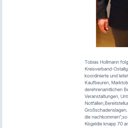
Tobias Hollmann folg
Kreisverband-Ostallgä
koordinierte und leit
Kaufbeuren, Marktob
derehrenamtlichen Ber
Veranstaltungen, Un
Notfällen,Bereitstel
Großschadenslagen. „
die nachkommen“,so G
Kögeldie knapp 70 an