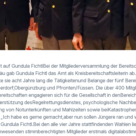
t auf Gundula FichtlBei der Mitgliederversammlung der Bereit
u gab Gundula Fichtl das Amt als Kreisbereitschaftsleiterin ab.
ete sie acht Jahre lang die Tätigkeitenund Belange der fünf Ber
erdorf,Obergünzburg und Pfronten/Füssen. Die über 400 Mitgl
eitschaften engagieren sich für die Gesellschaft in denBereich
terstützung desRegelrettungsdienstes, psychologische Nachbe
lung von Notunterkünften und Mahlzeiten sowie beiKatastrophe
Ich habe es gerne gemacht,aber nun sollen Jüngere ran und w
undula Fichtl.Bei den alle vier Jahre stattfindenden Wahlen li
wesenden stimmberechtigten Mitglieder erstmals digitalabstimm