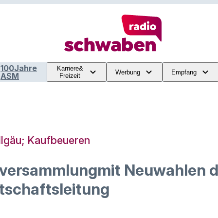
100Jahre
Karriere&
Werbung
Empfang
ASM
Freizeit
llgäu; Kaufbeueren
rversammlungmit Neuwahlen d
tschaftsleitung