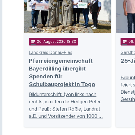
notes
06
. August 2026 18:30
notes
06
.
Landkreis Donau-Ries
Gersth
Pfarreiengemeinschaft
25-Jä
Bayerdilling übergibt
Spenden für
Bildun
Schulbauprojekt in Togo
feiert 
Dienst
Bildunterschrift: (von links nach
Gersth
rechts, inmitten die Heiligen Peter
und Paul): Stefan Rößle, Landrat
a.D. und Vorsitzender von 1000 …