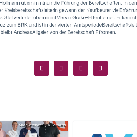
s Hollmann übernimmtnun die Führung der Bereitschaften. In de
r Kreisbereitschaftsleiterin gewann der Kaufbeurer vielErfahru
s Stellvertreter übernimmtMarvin Gorke-Effenberger. Er kam 
z zum BRK und ist in der vierten AmtsperiodeBereitschaftsleit
r bleibt AndreasAllgaier von der Bereitschaft Pfronten.
Stadt Gersthofen (Kai Schwarz)