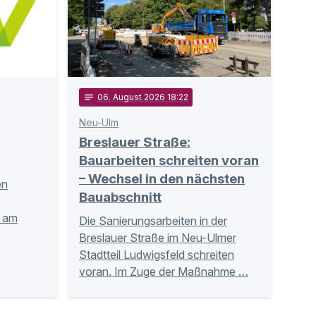
notes
06
. August 2026 18:22
Neu-Ulm
Breslauer Straße:
Bauarbeiten schreiten voran
– Wechsel in den nächsten
en
Bauabschnitt
n am
Die Sanierungsarbeiten in der
Breslauer Straße im Neu-Ulmer
Stadtteil Ludwigsfeld schreiten
voran. Im Zuge der Maßnahme …