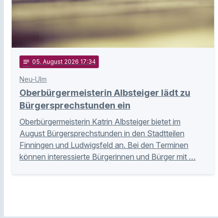
notes
05
. August 2026 17:34
Neu-Ulm
Oberbürgermeisterin Albsteiger lädt zu
Bürgersprechstunden ein
Oberbürgermeisterin Katrin Albsteiger bietet im
August Bürgersprechstunden in den Stadtteilen
Finningen und Ludwigsfeld an. Bei den Terminen
können interessierte Bürgerinnen und Bürger mit …