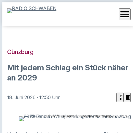
menu
Günzburg
Mit jedem Schlag ein Stück näher
an 2029
headphones
chrome_reader_mode
18. Juni 2026
· 12:50 Uhr
Carmen Willer/Landesgartenschau Günzburg 2029 GmbH