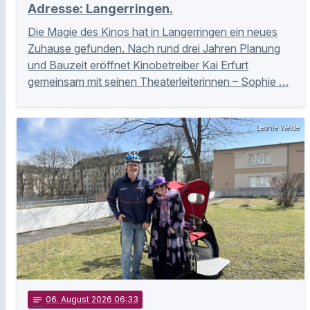
Adresse: Langerringen.
Die Magie des Kinos hat in Langerringen ein neues
Zuhause gefunden. Nach rund drei Jahren Planung
und Bauzeit eröffnet Kinobetreiber Kai Erfurt
gemeinsam mit seinen Theaterleiterinnen – Sophie …
Leonie Weide
notes
06
. August 2026 06:33