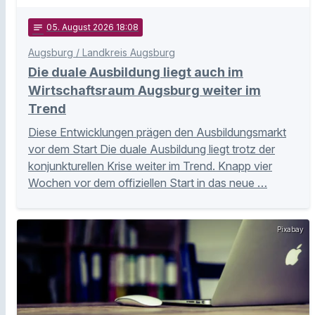
notes
05
. August 2026 18:08
Augsburg / Landkreis Augsburg
Die duale Ausbildung liegt auch im
Wirtschaftsraum Augsburg weiter im
Trend
Diese Entwicklungen prägen den Ausbildungsmarkt
vor dem Start Die duale Ausbildung liegt trotz der
konjunkturellen Krise weiter im Trend. Knapp vier
Wochen vor dem offiziellen Start in das neue …
Pixabay