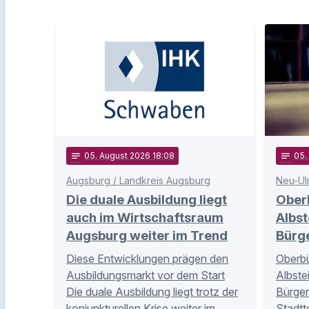
notes
05
. August 2026 18:08
notes
05
Augsburg / Landkreis Augsburg
Neu-Ul
Die duale Ausbildung liegt
Ober
auch im Wirtschaftsraum
Albst
Augsburg weiter im Trend
Bürg
Diese Entwicklungen prägen den
Oberbü
Ausbildungsmarkt vor dem Start
Albste
Die duale Ausbildung liegt trotz der
Bürger
konjunkturellen Krise weiter im …
Stadtt