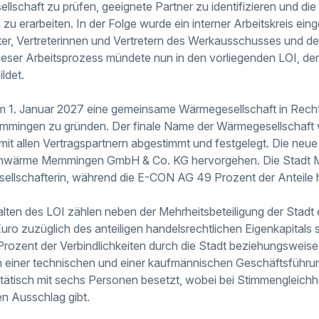
lschaft zu prüfen, geeignete Partner zu identifizieren und di
 erarbeiten. In der Folge wurde ein interner Arbeitskreis eing
er, Vertreterinnen und Vertretern des Werkausschusses und d
ieser Arbeitsprozess mündete nun in den vorliegenden LOI, der 
ldet.
zum 1. Januar 2027 eine gemeinsame Wärmegesellschaft in Rec
emmingen zu gründen. Der finale Name der Wärmegesellschaft 
t allen Vertragspartnern abgestimmt und festgelegt. Die neue 
rnwärme Memmingen GmbH & Co. KG hervorgehen. Die Stadt M
ellschafterin, während die E-CON AG 49 Prozent der Anteile h
lten des LOI zählen neben der Mehrheitsbeteiligung der Stadt e
uro zuzüglich des anteiligen handelsrechtlichen Eigenkapitals s
rozent der Verbindlichkeiten durch die Stadt beziehungsweise
n einer technischen und einer kaufmännischen Geschäftsführung
itätisch mit sechs Personen besetzt, wobei bei Stimmengleichhe
n Ausschlag gibt.