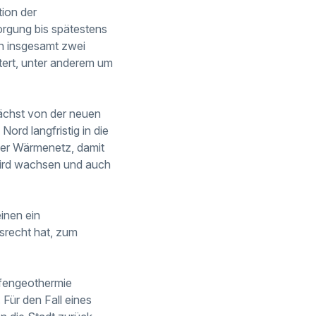
tion der
orgung bis spätestens
en insgesamt zwei
itert, unter anderem um
ächst von der neuen
ord langfristig in die
ger Wärmenetz, damit
ird wachsen und auch
einen ein
srecht hat, zum
efengeothermie
Für den Fall eines