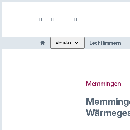
Lechflimmern
Aktuelles
Memmingen
Memmingen
Wärmeges