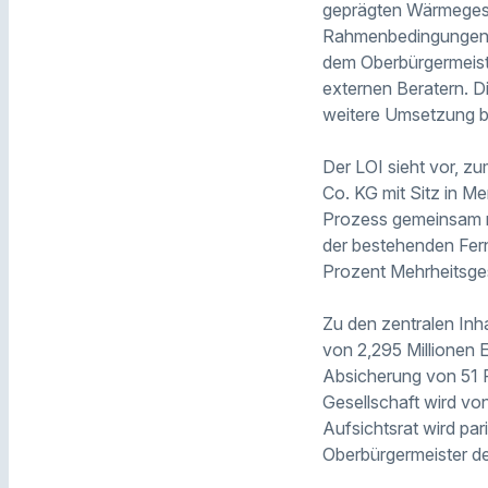
geprägten Wärmegesel
Rahmenbedingungen zu
dem Oberbürgermeist
externen Beratern. D
weitere Umsetzung bi
Der LOI sieht vor, 
Co. KG mit Sitz in M
Prozess gemeinsam mi
der bestehenden Fe
Prozent Mehrheitsges
Zu den zentralen Inha
von 2,295 Millionen E
Absicherung von 51 P
Gesellschaft wird vo
Aufsichtsrat wird par
Oberbürgermeister de