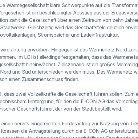
 neue Wärmegesellschaft klare Schwerpunkte auf die Transforma
orgesehen ist ein beschleunigter Ausstieg aus der Erdgasvers
on zahlt die Gesellschaft über einen Zeitraum von zehn Jahr
 Stadtwerke. Gleichzeitig wird das Geschäftsfeld deutlich erwe
oltaikanlagen, Stromspeicher und Ladeinfrastruktur.
ird anteilig erworben. Hingegen ist das Wärmenetz Nord zun
mmen. Im LOI ist allerdings festgehalten, dass das Wärmenetz N
ellschaft hineinwächst. Zielszenario ist ein großes Memmin
 Nord und Süd unterschieden werden muss. Das Wärmenetz w
ivisch einen Zusammenschluss finden.
I, dass zwei Vollzeitkräfte die Gesellschaft führen sollen. Zum 
technischem Hintergrund, für den die E-CON AG das Vorschlag
scher Geschäftsführer, der von der Stadt bestellt wird.
 einen bereits eingereichten Förderantrag zur Nutzung von Ti
ttdessen die Antragstellung durch die E-CON AG unterstützen. 