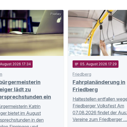
Pixabay
. August 2026 17:34
notes
05
. August 2026 17:29
m
Friedberg
bürgermeisterin
Fahrplanänderung in
eiger lädt zu
Friedberg
ersprechstunden ein
Haltestellen entfallen weg
Friedberger Volksfest Am
rgermeisterin Katrin
07.08.2026 findet der Aus
iger bietet im August
Vereine zum Friedberger 
sprechstunden in den
eilen Finningen und …