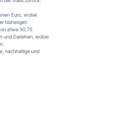
an die Stadt zurück.
ionen Euro, wobei
er bisherigen
 von etwa 30,75
eln und Darlehen, wobei
n.
re, nachhaltige und