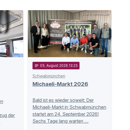
Freepik
Franzi Bernhauser
notes
05
. August 2026 13:25
Schwabmünchen
Michaeli-Markt 2026
Bald ist es wieder soweit: Der
en
Michaeli-Markt in Schwabmünchen
startet am 24. September 2026!
zug der
Sechs Tage lang warten …
…