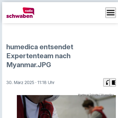
menu
humedica entsendet
Expertenteam nach
Myanmar.JPG
headphones
chrome_reader_mode
30. März 2025
· 11:18 Uhr
Hartmut Schotte / Humedica