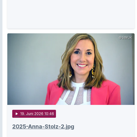
©StMUK
play_arrow
19
. Juni 2026 10:46
2025-Anna-Stolz-2.jpg