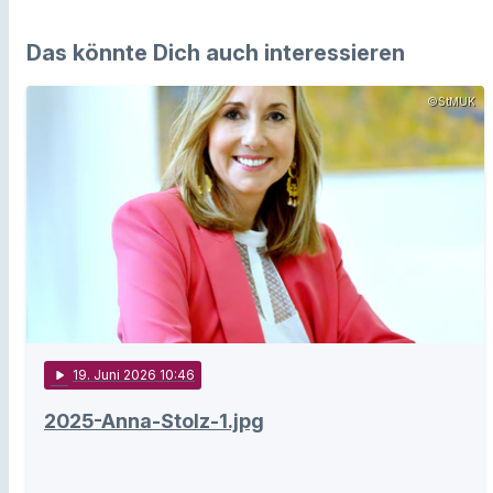
Das könnte Dich auch interessieren
©StMUK
play_arrow
19
. Juni 2026 10:46
2025-Anna-Stolz-1.jpg