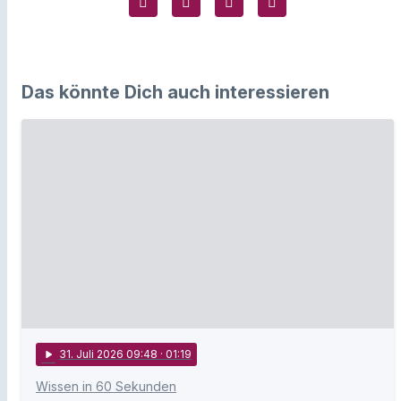
Das könnte Dich auch interessieren
play_arrow
31
. Juli 2026 09:48
· 01:19
Wissen in 60 Sekunden