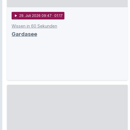
play_arrow
29
. Juli 2026 09:47
· 01:17
Wissen in 60 Sekunden
Gardasee