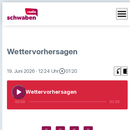
menu
Wettervorhersagen
play_circle_outline
headphones
chrome_reader_mode
19. Juni 2026
· 12:24 Uhr
01:20
play_arrow
Wettervorhersagen
00:00
01:20