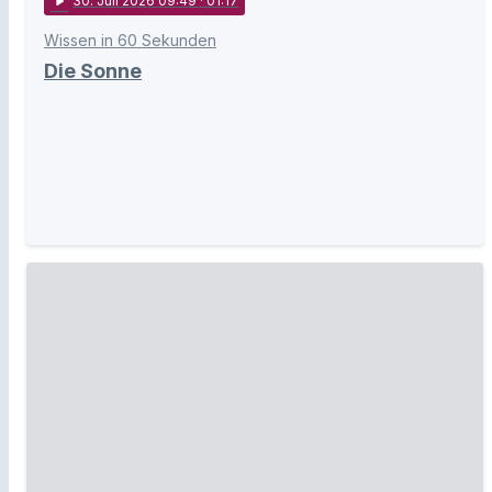
play_arrow
30
. Juli 2026 09:49
· 01:17
Wissen in 60 Sekunden
Die Sonne