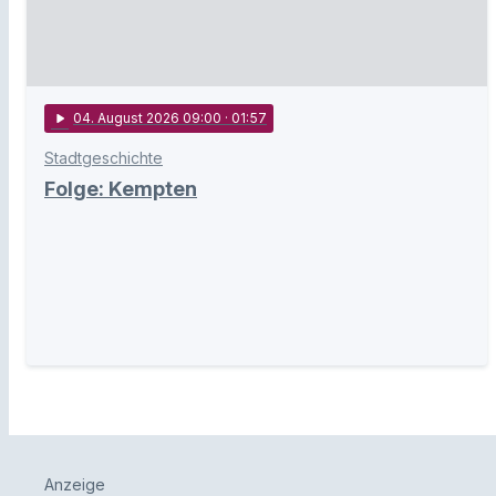
play_arrow
04
. August 2026 09:00
· 01:57
Stadtgeschichte
Folge: Kempten
Anzeige