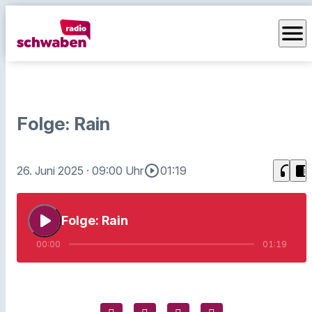
menu
Folge: Rain
play_circle_outline
headphones
chrome_reader_mode
26. Juni 2025
· 09:00 Uhr
01:19
play_arrow
Folge: Rain
00:00
01:19