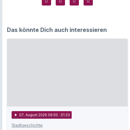
Das könnte Dich auch interessieren
play_arrow
07
. August 2026 09:00
· 01:33
Stadtgeschichte