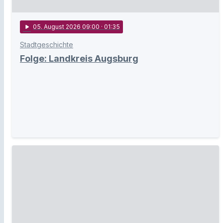
play_arrow
05
. August 2026 09:00
· 01:35
Stadtgeschichte
Folge: Landkreis Augsburg