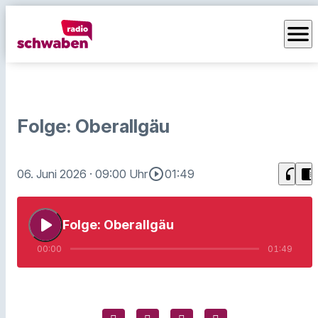
menu
Folge: Oberallgäu
play_circle_outline
headphones
chrome_reader_mode
06. Juni 2026
· 09:00 Uhr
01:49
play_arrow
Folge: Oberallgäu
00:00
01:49