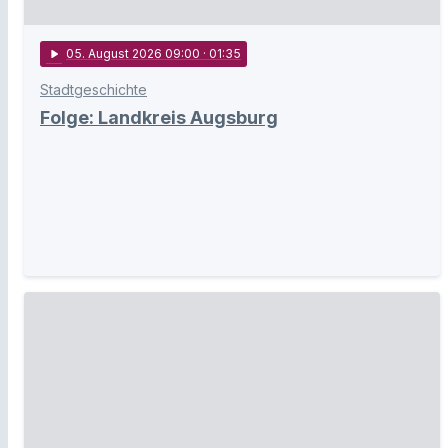
play_arrow
05
. August 2026 09:00
· 01:35
Stadtgeschichte
Folge: Landkreis Augsburg