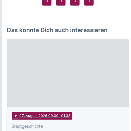
Das könnte Dich auch interessieren
play_arrow
07
. August 2026 09:00
· 01:33
Stadtgeschichte