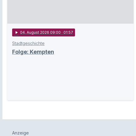
play_arrow
04
. August 2026 09:00
· 01:57
Stadtgeschichte
Folge: Kempten
Anzeige