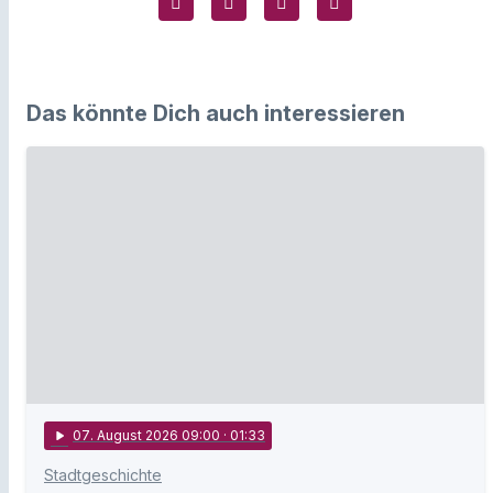
Das könnte Dich auch interessieren
play_arrow
07
. August 2026 09:00
· 01:33
Stadtgeschichte