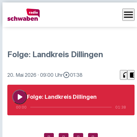
menu
Folge: Landkreis Dillingen
play_circle_outline
headphones
chrome_reader_mode
20. Mai 2026
· 09:00 Uhr
01:38
play_arrow
Folge: Landkreis Dillingen
00:00
01:38