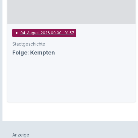
play_arrow
04
. August 2026 09:00
· 01:57
Stadtgeschichte
Folge: Kempten
Anzeige