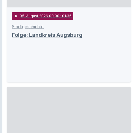
play_arrow
05
. August 2026 09:00
· 01:35
Stadtgeschichte
Folge: Landkreis Augsburg