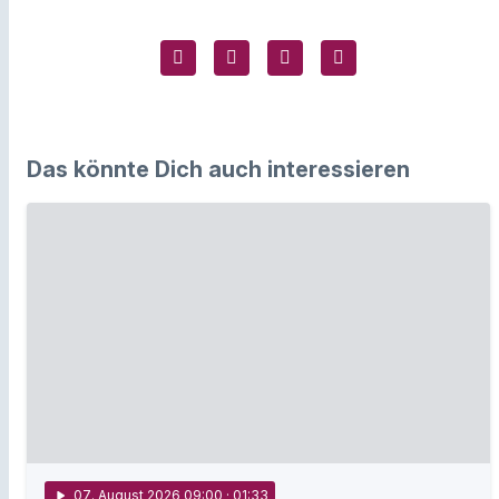
Das könnte Dich auch interessieren
play_arrow
07
. August 2026 09:00
· 01:33