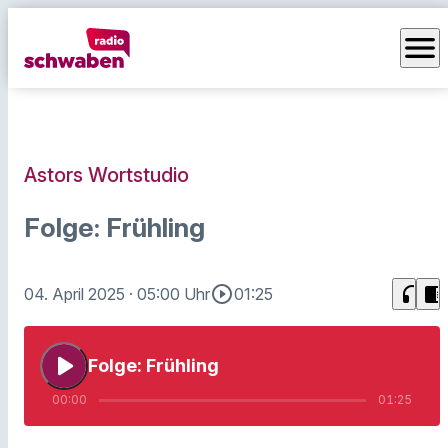
menu
Astors Wortstudio
Folge: Frühling
play_circle_outline
headphones
chrome_reader_mode
04. April 2025
· 05:00 Uhr
01:25
play_arrow
Folge: Frühling
00:00
01:25