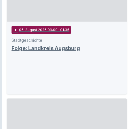
play_arrow
05
. August 2026 09:00
· 01:35
Stadtgeschichte
Folge: Landkreis Augsburg