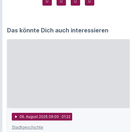
Das könnte Dich auch interessieren
play_arrow
06
. August 2026 09:00
· 01:22
Stadtgeschichte