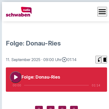
menu
Folge: Donau-Ries
play_circle_outline
headphones
chrome_reader_mode
11. September 2025
· 09:00 Uhr
01:14
play_arrow
Folge: Donau-Ries
00:00
01:14