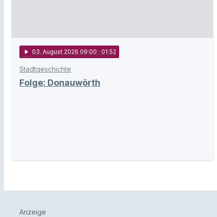
play_arrow
03
. August 2026 09:00
· 01:52
Stadtgeschichte
Folge: Donauwörth
Anzeige