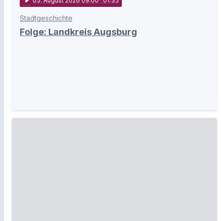
play_arrow
05
. August 2026 09:00
· 01:35
Stadtgeschichte
Folge: Landkreis Augsburg