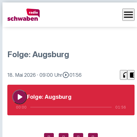
menu
Folge: Augsburg
play_circle_outline
headphones
chrome_reader_mode
18. Mai 2026
· 09:00 Uhr
01:56
play_arrow
Folge: Augsburg
00:00
01:56