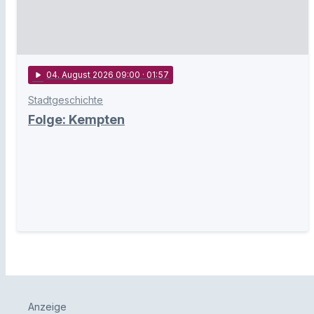
play_arrow
04
. August 2026 09:00
· 01:57
Stadtgeschichte
Folge: Kempten
Anzeige