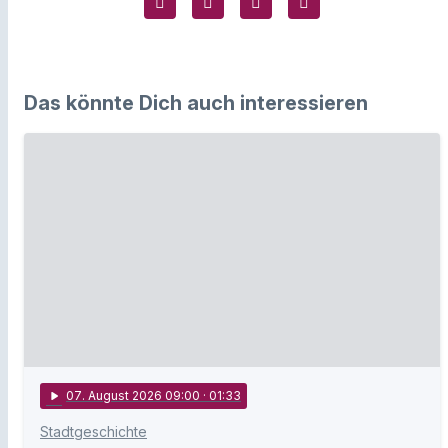
Das könnte Dich auch interessieren
play_arrow
07
. August 2026 09:00
· 01:33
Stadtgeschichte