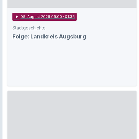
play_arrow
05
. August 2026 09:00
· 01:35
Stadtgeschichte
Folge: Landkreis Augsburg