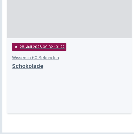
play_arrow
28
. Juli 2026 09:32
· 01:22
Wissen in 60 Sekunden
Schokolade