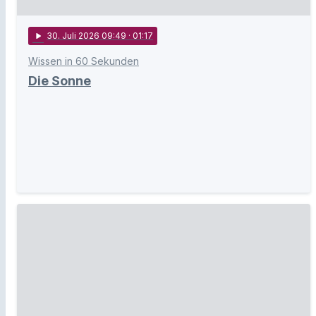
play_arrow
30
. Juli 2026 09:49
· 01:17
Wissen in 60 Sekunden
Die Sonne