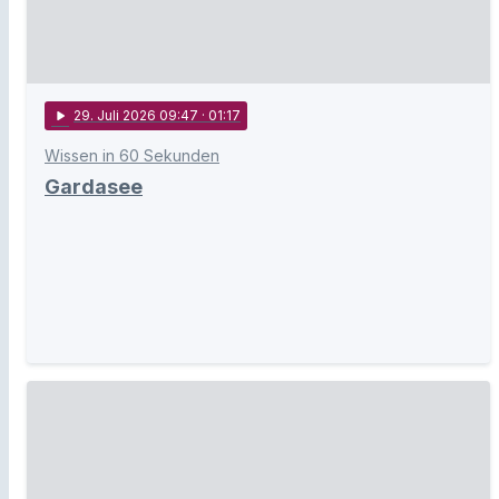
play_arrow
29
. Juli 2026 09:47
· 01:17
Wissen in 60 Sekunden
Gardasee