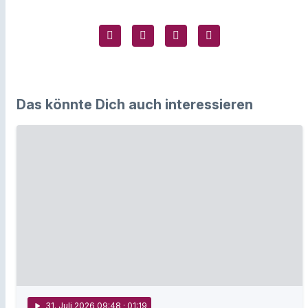
Das könnte Dich auch interessieren
play_arrow
31
. Juli 2026 09:48
· 01:19