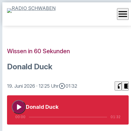
menu
Wissen in 60 Sekunden
Donald Duck
play_circle_outline
headphones
chrome_reader_mode
19. Juni 2026
· 12:25 Uhr
01:32
play_arrow
Donald Duck
00:00
01:32