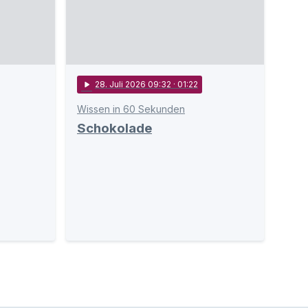
play_arrow
28
. Juli 2026 09:32
· 01:22
Wissen in 60 Sekunden
Schokolade