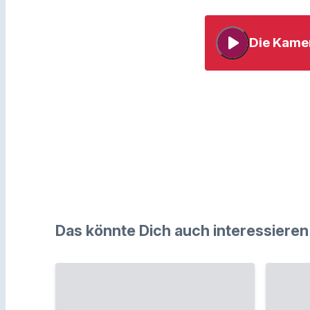
play_arrow
Die Kame
Das könnte Dich auch interessieren