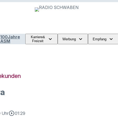
100Jahre
Karriere&
Werbung
Empfang
ASM
Freizeit
Sekunden
ra
play_circle_outline
0 Uhr
01:29