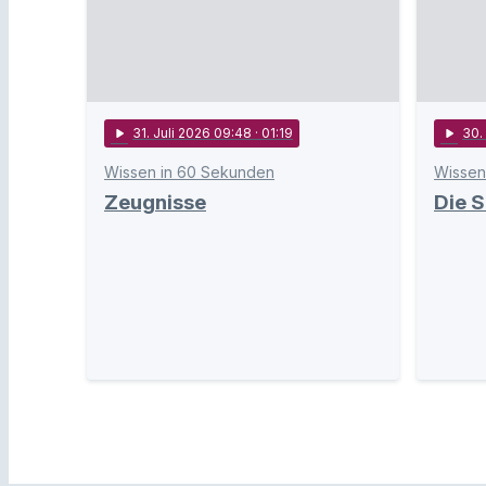
play_arrow
31
. Juli 2026 09:48
· 01:19
play_arrow
30
.
Wissen in 60 Sekunden
Wissen
Zeugnisse
Die 