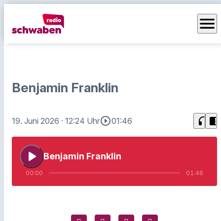
menu
Benjamin Franklin
play_circle_outline
headphones
chrome_reader_mode
19. Juni 2026
· 12:24 Uhr
01:46
play_arrow
Benjamin Franklin
00:00
01:46