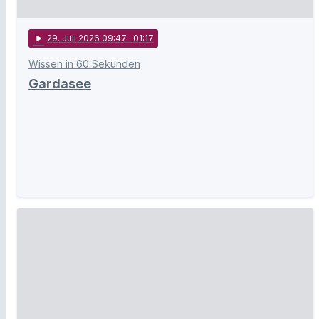
play_arrow
29
. Juli 2026 09:47
· 01:17
Wissen in 60 Sekunden
Gardasee