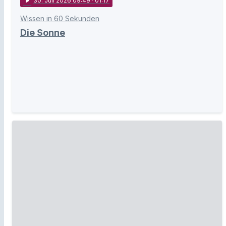
play_arrow
30
. Juli 2026 09:49
· 01:17
Wissen in 60 Sekunden
Die Sonne