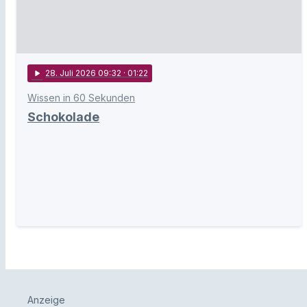
play_arrow
28
. Juli 2026 09:32
· 01:22
Wissen in 60 Sekunden
Schokolade
Anzeige