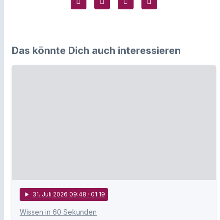
Das könnte Dich auch interessieren
play_arrow
31
. Juli 2026 09:48
· 01:19
Wissen in 60 Sekunden