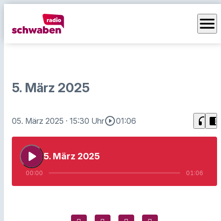
menu
5. März 2025
play_circle_outline
headphones
chrome_reader_mode
05. März 2025
· 15:30 Uhr
01:06
play_arrow
5. März 2025
00:00
01:06