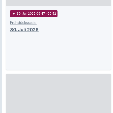
play_arrow
30
. Juli 2026 09:47
· 00:52
Frühstücksradio
30. Juli 2026