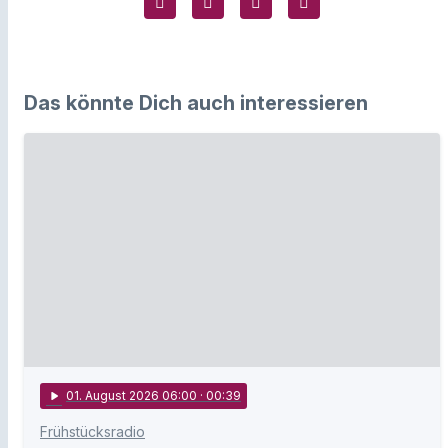
Das könnte Dich auch interessieren
play_arrow
01
. August 2026 06:00
· 00:39
Frühstücksradio