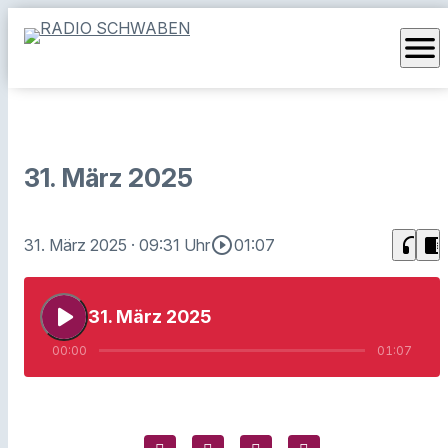
menu
31. März 2025
play_circle_outline
headphones
chrome_reader_mode
31. März 2025
· 09:31 Uhr
01:07
play_arrow
31. März 2025
00:00
01:07