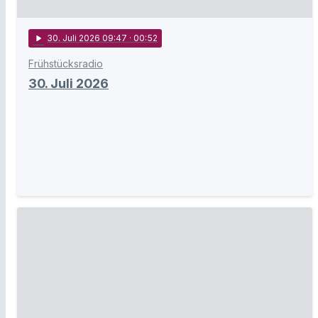
play_arrow
30
. Juli 2026 09:47
· 00:52
Frühstücksradio
30. Juli 2026