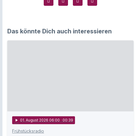
Das könnte Dich auch interessieren
play_arrow
01
. August 2026 06:00
· 00:39
Frühstücksradio