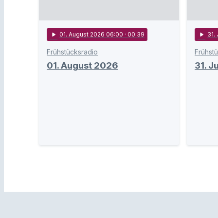
play_arrow
01
. August 2026 06:00
· 00:39
play_arrow
31
.
Frühstücksradio
Frühst
01. August 2026
31. J