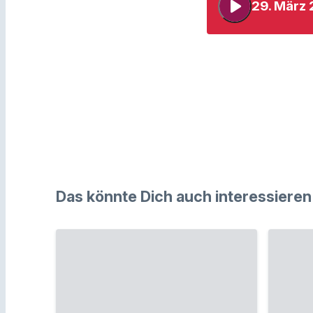
play_arrow
29. März
Das könnte Dich auch interessieren