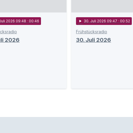
 Juli 2026 09:48
· 00:46
play_arrow
30
. Juli 2026 09:47
· 00:52
ücksradio
Frühstücksradio
uli 2026
30. Juli 2026