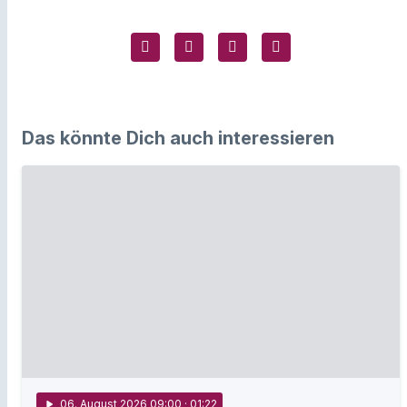
Das könnte Dich auch interessieren
play_arrow
06
. August 2026 09:00
· 01:22