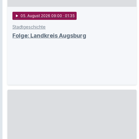
play_arrow
05
. August 2026 09:00
· 01:35
Stadtgeschichte
Folge: Landkreis Augsburg