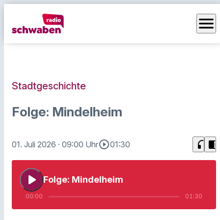
menu
Stadtgeschichte
Folge: Mindelheim
play_circle_outline
headphones
chrome_reader_mode
01. Juli 2026
· 09:00 Uhr
01:30
play_arrow
Folge: Mindelheim
00:00
01:30