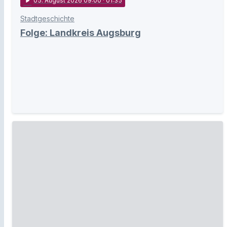
play_arrow
05
. August 2026 09:00
· 01:35
Stadtgeschichte
Folge: Landkreis Augsburg