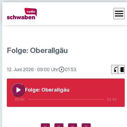
menu
Folge: Oberallgäu
play_circle_outline
headphones
chrome_reader_mode
12. Juni 2026
· 09:00 Uhr
01:53
play_arrow
Folge: Oberallgäu
00:00
01:53