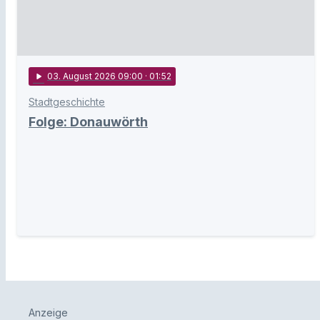
play_arrow
03
. August 2026 09:00
· 01:52
Stadtgeschichte
Folge: Donauwörth
Anzeige