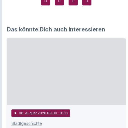
Das könnte Dich auch interessieren
play_arrow
06
. August 2026 09:00
· 01:22
Stadtgeschichte