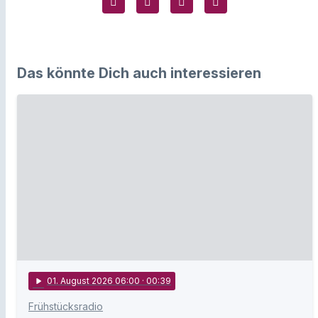
Das könnte Dich auch interessieren
play_arrow
01
. August 2026 06:00
· 00:39
Frühstücksradio