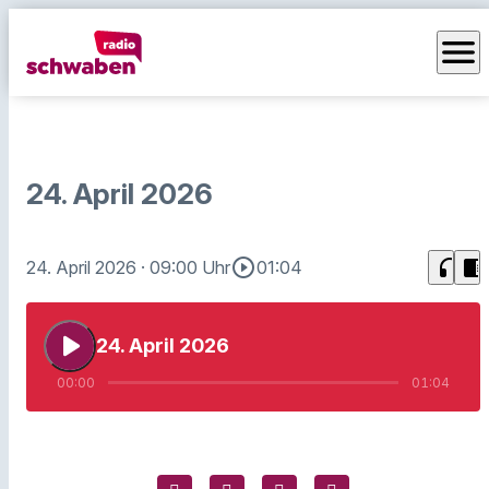
menu
24. April 2026
play_circle_outline
headphones
chrome_reader_mode
24. April 2026
· 09:00 Uhr
01:04
play_arrow
24. April 2026
00:00
01:04