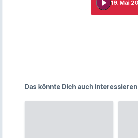
play_arrow
19. Mai 2
Das könnte Dich auch interessieren