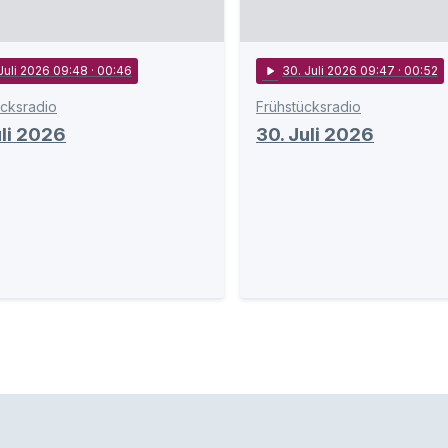
 Juli 2026 09:48
· 00:46
play_arrow
30
. Juli 2026 09:47
· 00:52
ücksradio
Frühstücksradio
uli 2026
30. Juli 2026