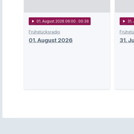
play_arrow
01
. August 2026 06:00
· 00:39
play_arrow
31
.
Frühstücksradio
Frühst
01. August 2026
31. J