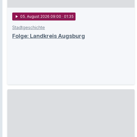
play_arrow
05
. August 2026 09:00
· 01:35
Stadtgeschichte
Folge: Landkreis Augsburg