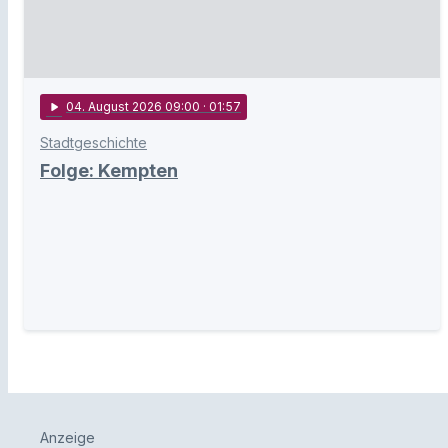
play_arrow
04
. August 2026 09:00
· 01:57
Stadtgeschichte
Folge: Kempten
Anzeige