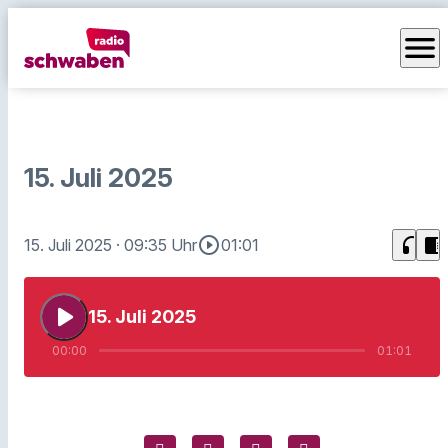
menu
15. Juli 2025
play_circle_outline
headphones
chrome_reader_mode
15. Juli 2025
· 09:35 Uhr
01:01
play_arrow
15. Juli 2025
00:00
01:01