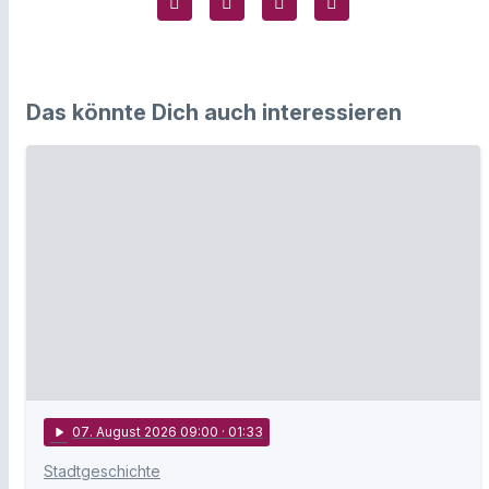
Das könnte Dich auch interessieren
play_arrow
07
. August 2026 09:00
· 01:33
Stadtgeschichte