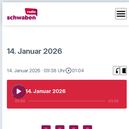
menu
14. Januar 2026
play_circle_outline
headphones
chrome_reader_mode
14. Januar 2026
· 09:38 Uhr
01:04
play_arrow
14. Januar 2026
00:00
01:04