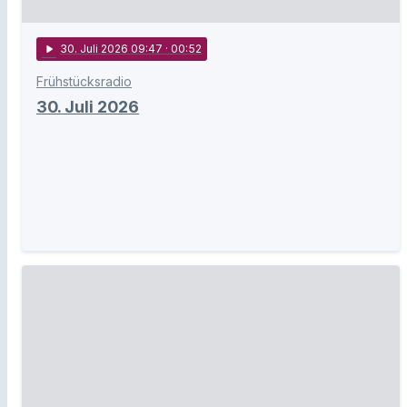
play_arrow
30
. Juli 2026 09:47
· 00:52
Frühstücksradio
30. Juli 2026