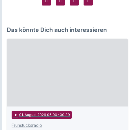
Das könnte Dich auch interessieren
play_arrow
01
. August 2026 06:00
· 00:39
Frühstücksradio