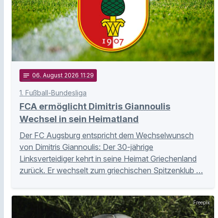
notes
06
. August 2026 11:29
1. Fußball-Bundesliga
FCA ermöglicht Dimitris Giannoulis
Wechsel in sein Heimatland
Der FC Augsburg entspricht dem Wechselwunsch
von Dimitris Giannoulis: Der 30-jährige
Linksverteidiger kehrt in seine Heimat Griechenland
zurück. Er wechselt zum griechischen Spitzenklub …
Freepik