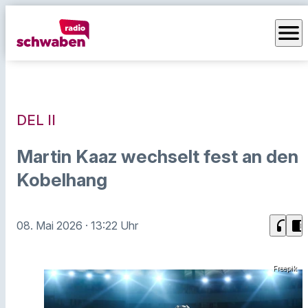
menu
DEL II
Martin Kaaz wechselt fest an den
Kobelhang
headphones
chrome_reader_mode
08. Mai 2026
· 13:22 Uhr
Freepik