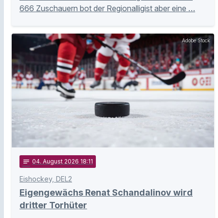
666 Zuschauern bot der Regionalligist aber eine …
Adobe Stock
notes
04
. August 2026 18:11
Eishockey, DEL2
Eigengewächs Renat Schandalinov wird
dritter Torhüter