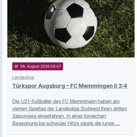
notes
06
. August 2026 09:47
Landesliga
Türkspor Augsburg – FC Memmingen II 3:4
Die U21-Fußballer des FC Memmingen haben am
vierten Spieltag der Landesliga Südwest ihren dritten
Saisonsieg eingefahren. In einer torreichen
Begegnung bei schwüler Hitze siegte die junge …