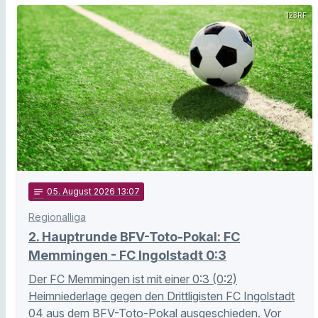
123RF
notes
05
. August 2026 13:07
Regionalliga
2. Hauptrunde BFV-Toto-Pokal: FC
Memmingen - FC Ingolstadt 0:3
Der FC Memmingen ist mit einer 0:3 (0:2)
Heimniederlage gegen den Drittligisten FC Ingolstadt
04 aus dem BFV-Toto-Pokal ausgeschieden. Vor