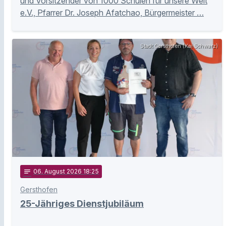
und Vorsitzender von 1000 Schulen für unsere Welt
e.V., Pfarrer Dr. Joseph Afatchao, Bürgermeister …
Stadt Gersthofen (Kai Schwarz)
notes
06
. August 2026 18:25
Gersthofen
25-Jähriges Dienstjubiläum