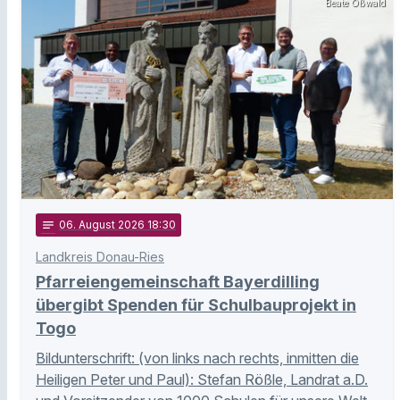
Beate Oßwald
notes
06
. August 2026 18:30
Landkreis Donau-Ries
Pfarreiengemeinschaft Bayerdilling
übergibt Spenden für Schulbauprojekt in
Togo
Bildunterschrift: (von links nach rechts, inmitten die
Heiligen Peter und Paul): Stefan Rößle, Landrat a.D.