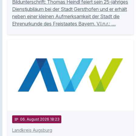
Bildunterschrift: Thomas Heindl feiert sein 25-jähriges
Dienstjubiläum bei der Stadt Gersthofen und er erhält
neben einer kleinen Aufmerksamkeit der Stadt die
Ehrenurkunde des Freistaates Bayern. V.l.n.r.: …
notes
06
. August 2026 18:23
Landkreis Augsburg