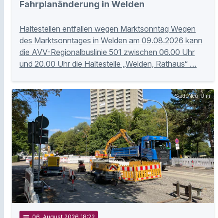
Fahrplanänderung in Welden
Haltestellen entfallen wegen Marktsonntag Wegen
des Marktsonntages in Welden am 09.08.2026 kann
die AVV-Regionalbuslinie 501 zwischen 06.00 Uhr
und 20.00 Uhr die Haltestelle „Welden, Rathaus“ …
Stadt Neu-Ulm
notes
06
. August 2026 18:22