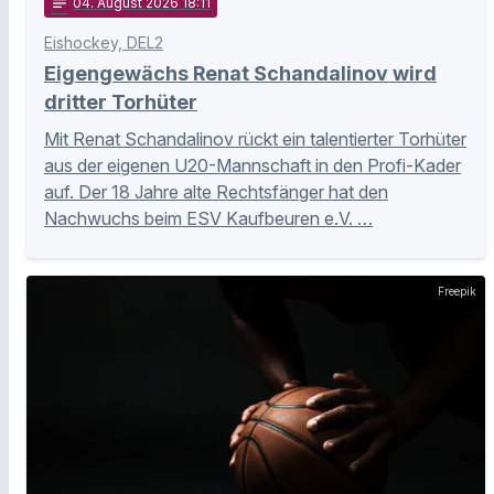
notes
04
. August 2026 18:11
Eishockey, DEL2
Eigengewächs Renat Schandalinov wird
dritter Torhüter
Mit Renat Schandalinov rückt ein talentierter Torhüter
aus der eigenen U20-Mannschaft in den Profi-Kader
auf. Der 18 Jahre alte Rechtsfänger hat den
Nachwuchs beim ESV Kaufbeuren e.V. …
Freepik