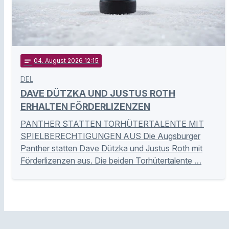
notes
04
. August 2026 12:15
DEL
DAVE DÜTZKA UND JUSTUS ROTH
ERHALTEN FÖRDERLIZENZEN
PANTHER STATTEN TORHÜTERTALENTE MIT
SPIELBERECHTIGUNGEN AUS Die Augsburger
Panther statten Dave Dützka und Justus Roth mit
Förderlizenzen aus. Die beiden Torhütertalente …