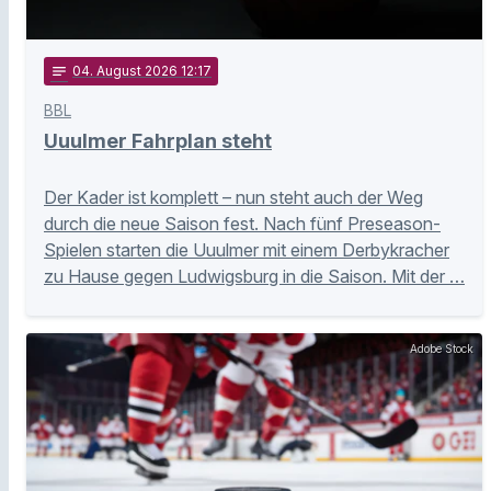
notes
04
. August 2026 12:17
BBL
Uuulmer Fahrplan steht
Der Kader ist komplett – nun steht auch der Weg
durch die neue Saison fest. Nach fünf Preseason-
Spielen starten die Uuulmer mit einem Derbykracher
zu Hause gegen Ludwigsburg in die Saison. Mit der …
Adobe Stock