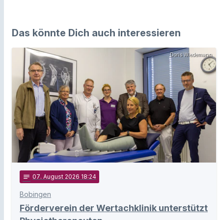
Das könnte Dich auch interessieren
Doris Wiedemann
notes
07
. August 2026 18:24
Bobingen
Förderverein der Wertachklinik unterstützt