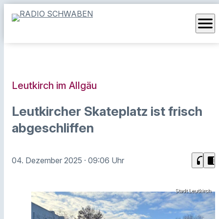
menu
Leutkirch im Allgäu
Leutkircher Skateplatz ist frisch
abgeschliffen
headphones
chrome_reader_mode
04. Dezember 2025
· 09:06 Uhr
Stadt Leutkirch