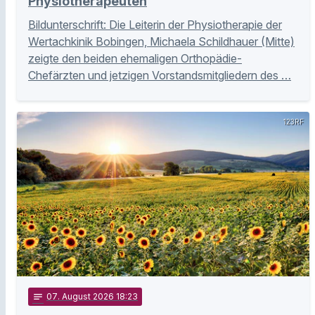
Physiotherapeuten
Bildunterschrift: Die Leiterin der Physiotherapie der
Wertachkinik Bobingen, Michaela Schildhauer (Mitte)
zeigte den beiden ehemaligen Orthopädie-
Chefärzten und jetzigen Vorstandsmitgliedern des …
123RF
notes
07
. August 2026 18:23