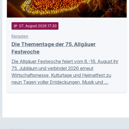
notes
07
. August 2026 17:30
Kempten
Die Thementage der 75. Allgäuer
Festwoche
Die Allgäuer Festwoche feiert vom 8.-16. August ihr
75. Jubiläum und verbindet 2026 erneut
Wirtschaftsmesse, Kulturtage und Heimatfest zu
neun Tagen voller Entdeckungen, Musik und …