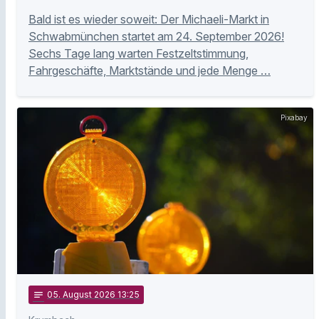
Bald ist es wieder soweit: Der Michaeli-Markt in
Schwabmünchen startet am 24. September 2026!
Sechs Tage lang warten Festzeltstimmung,
Fahrgeschäfte, Marktstände und jede Menge …
Pixabay
notes
05
. August 2026 13:25