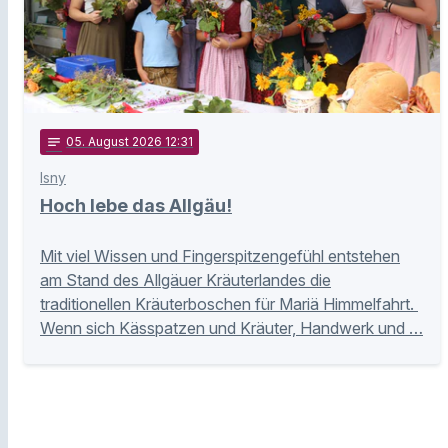
notes
05
. August 2026 12:31
Isny
Hoch lebe das Allgäu!
Mit viel Wissen und Fingerspitzengefühl entstehen
am Stand des Allgäuer Kräuterlandes die
traditionellen Kräuterboschen für Mariä Himmelfahrt.
Wenn sich Kässpatzen und Kräuter, Handwerk und …