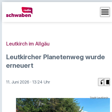
menu
Leutkirch im Allgäu
Leutkircher Planetenweg wurde
erneuert
headphones
chrome_reader_mode
11. Juni 2026
· 13:24 Uhr
Stadt Leutkirch