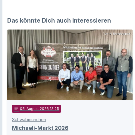
Das könnte Dich auch interessieren
Franzi Bernhauser
notes
05
. August 2026 13:25
Schwabmünchen
Michaeli-Markt 2026