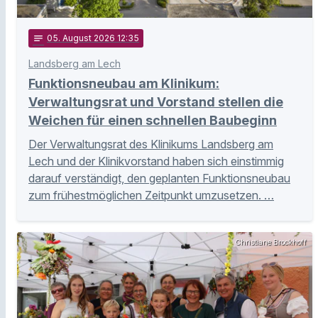
notes
05
. August 2026 12:35
Landsberg am Lech
Funktionsneubau am Klinikum:
Verwaltungsrat und Vorstand stellen die
Weichen für einen schnellen Baubeginn
Der Verwaltungsrat des Klinikums Landsberg am
Lech und der Klinikvorstand haben sich einstimmig
darauf verständigt, den geplanten Funktionsneubau
zum frühestmöglichen Zeitpunkt umzusetzen. …
Christiane Brockhoff