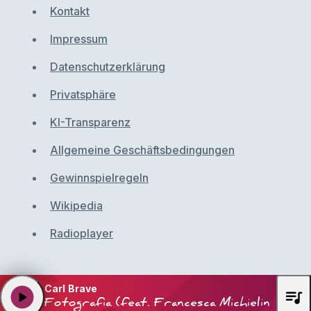
Kontakt
Impressum
Datenschutzerklärung
Privatsphäre
KI-Transparenz
Allgemeine Geschäftsbedingungen
Gewinnspielregeln
Wikipedia
Radioplayer
Carl Brave
queue_music
play_arrow
Fotografia (feat. Francesca Michielin