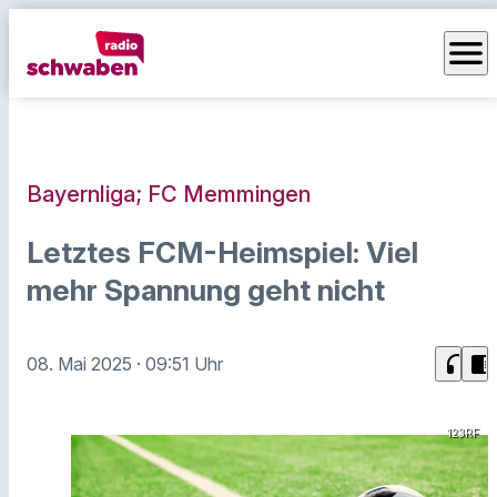
menu
Bayernliga; FC Memmingen
Letztes FCM-Heimspiel: Viel
mehr Spannung geht nicht
headphones
chrome_reader_mode
08. Mai 2025
· 09:51 Uhr
123RF