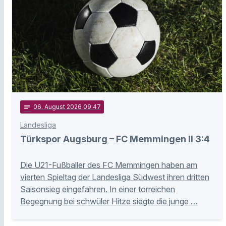
notes
06
. August 2026 09:47
Landesliga
Türkspor Augsburg – FC Memmingen II 3:4
Die U21-Fußballer des FC Memmingen haben am
vierten Spieltag der Landesliga Südwest ihren dritten
Saisonsieg eingefahren. In einer torreichen
Begegnung bei schwüler Hitze siegte die junge …