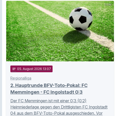
123RF
notes
05
. August 2026 13:07
Regionalliga
2. Hauptrunde BFV-Toto-Pokal: FC
Memmingen - FC Ingolstadt 0:3
Der FC Memmingen ist mit einer 0:3 (0:2)
Heimniederlage gegen den Drittligisten FC Ingolstadt
04 aus dem BFV-Toto-Pokal ausgeschieden. Vor