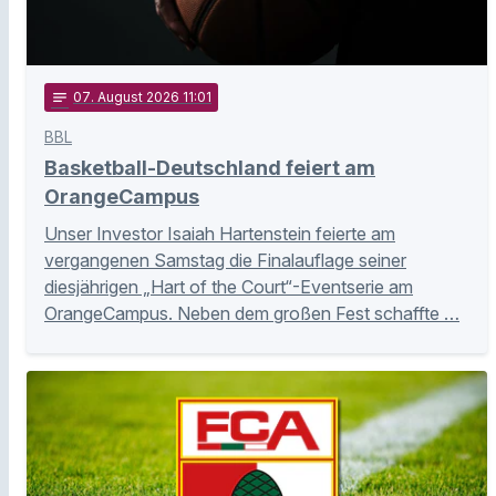
notes
07
. August 2026 11:01
BBL
Basketball-Deutschland feiert am
OrangeCampus
Unser Investor Isaiah Hartenstein feierte am
vergangenen Samstag die Finalauflage seiner
diesjährigen „Hart of the Court“-Eventserie am
OrangeCampus. Neben dem großen Fest schaffte …