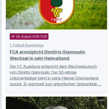
notes
06
. August 2026 11:29
1. Fußball-Bundesliga
FCA ermöglicht Dimitris Giannoulis
Wechsel in sein Heimatland
Der FC Augsburg entspricht dem Wechselwunsch
von Dimitris Giannoulis: Der 30-jährige
Linksverteidiger kehrt in seine Heimat Griechenland
zurück. Er wechselt zum griechischen Spitzenklub …
Freepik