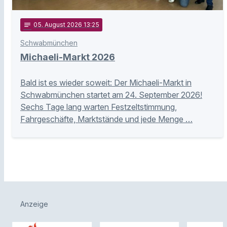
notes
05
. August 2026 13:25
Schwabmünchen
Michaeli-Markt 2026
Bald ist es wieder soweit: Der Michaeli-Markt in
Schwabmünchen startet am 24. September 2026!
Sechs Tage lang warten Festzeltstimmung,
Fahrgeschäfte, Marktstände und jede Menge …
Anzeige