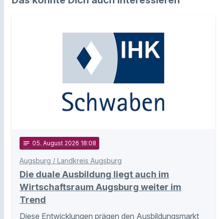
Das könnte Dich auch interessieren
notes
05
. August 2026 18:08
Augsburg / Landkreis Augsburg
Die duale Ausbildung liegt auch im
Wirtschaftsraum Augsburg weiter im
Trend
Diese Entwicklungen prägen den Ausbildungsmarkt