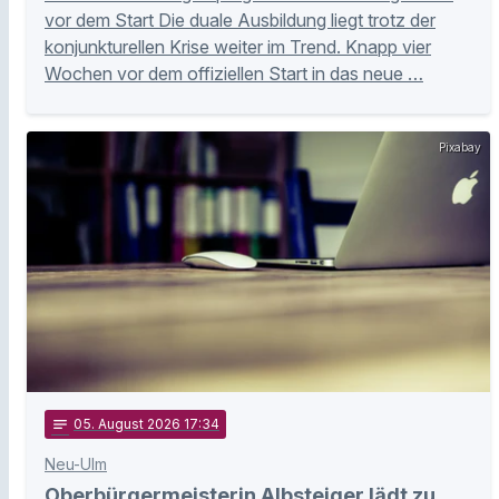
vor dem Start Die duale Ausbildung liegt trotz der
konjunkturellen Krise weiter im Trend. Knapp vier
Wochen vor dem offiziellen Start in das neue …
Pixabay
notes
05
. August 2026 17:34
Neu-Ulm
Oberbürgermeisterin Albsteiger lädt zu