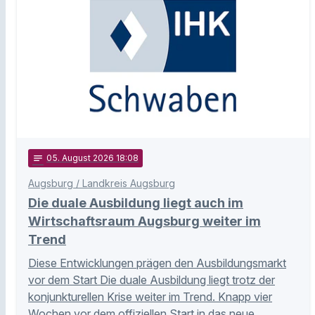
notes
05
. August 2026 18:08
Augsburg / Landkreis Augsburg
Die duale Ausbildung liegt auch im
Wirtschaftsraum Augsburg weiter im
Trend
Diese Entwicklungen prägen den Ausbildungsmarkt
vor dem Start Die duale Ausbildung liegt trotz der
konjunkturellen Krise weiter im Trend. Knapp vier
Wochen vor dem offiziellen Start in das neue …