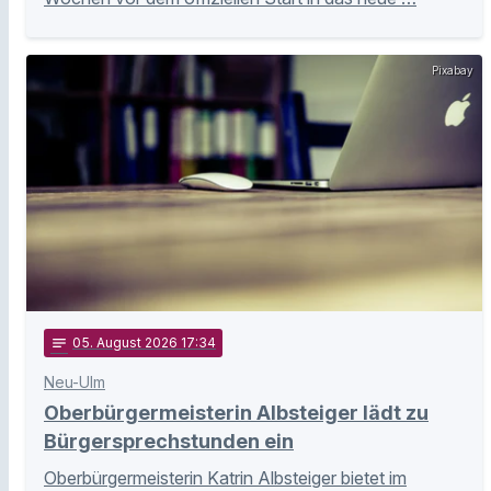
Pixabay
notes
05
. August 2026 17:34
Neu-Ulm
Oberbürgermeisterin Albsteiger lädt zu
Bürgersprechstunden ein
Oberbürgermeisterin Katrin Albsteiger bietet im