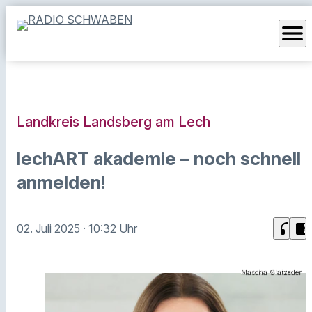
menu
Landkreis Landsberg am Lech
lechART akademie – noch schnell
anmelden!
headphones
chrome_reader_mode
02. Juli 2025
· 10:32 Uhr
Mascha Glatzeder