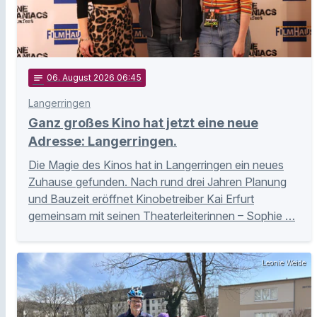
notes
06
. August 2026 06:45
Langerringen
Ganz großes Kino hat jetzt eine neue
Adresse: Langerringen.
Die Magie des Kinos hat in Langerringen ein neues
Zuhause gefunden. Nach rund drei Jahren Planung
und Bauzeit eröffnet Kinobetreiber Kai Erfurt
gemeinsam mit seinen Theaterleiterinnen – Sophie …
Leonie Weide