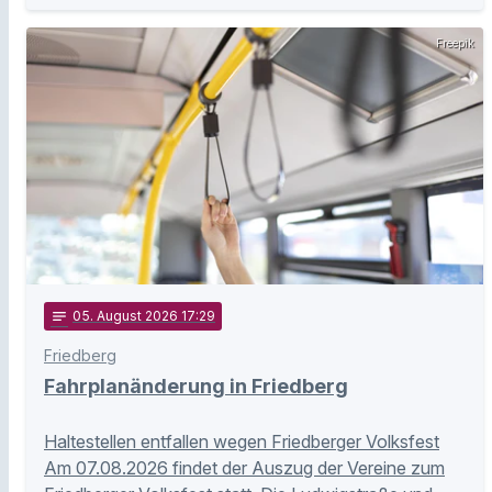
Freepik
notes
05
. August 2026 17:29
Friedberg
Fahrplanänderung in Friedberg
Haltestellen entfallen wegen Friedberger Volksfest
Am 07.08.2026 findet der Auszug der Vereine zum