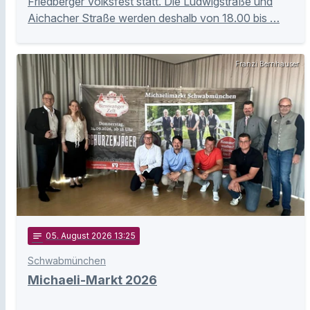
Friedberger Volksfest statt. Die Ludwigstraße und
Aichacher Straße werden deshalb von 18.00 bis …
Franzi Bernhauser
notes
05
. August 2026 13:25
Schwabmünchen
Michaeli-Markt 2026