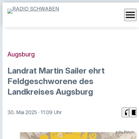
menu
Augsburg
Landrat Martin Sailer ehrt
Feldgeschworene des
Landkreises Augsburg
headphones
chrome_reader_mode
30. Mai 2025
· 11:09 Uhr
Julia Pietsch