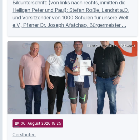
Bildunterschrift: (von links nach rechts, inmitten die
Heiligen Peter und Paul): Stefan Rößle, Landrat a.D.
und Vorsitzender von 1000 Schulen für unsere Welt
e.V., Pfarrer Dr. Joseph Afatchao, Bürgermeister …
Stadt Gersthofen (Kai Schwarz)
notes
06
. August 2026 18:25
Gersthofen