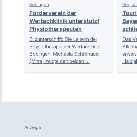
Bobingen
Region
Förderverein der
Touri
Wertachklinik unterstützt
Baye
Physiotherapeuten
schli
Bildunterschrift: Die Leiterin der
Das V
Physiotherapie der Wertachkinik
Allgä
Bobingen, Michaela Schildhauer
erweis
(Mitte) zeigte den beiden …
Halbja
Anzeige