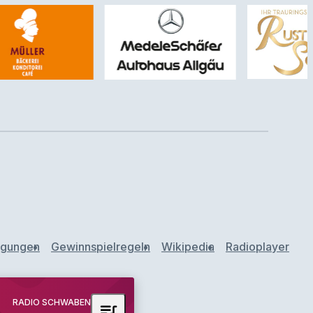
ngungen
Gewinnspielregeln
Wikipedia
Radioplayer
RADIO SCHWABEN
queue_music