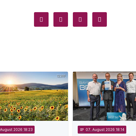
123RF
 August 2026 18:23
notes
07
. August 2026 18:14