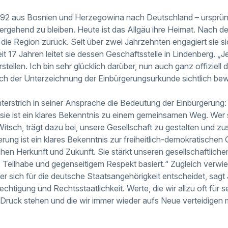
992 aus Bosnien und Herzegowina nach Deutschland – ursprün
rgehend zu bleiben. Heute ist das Allgäu ihre Heimat. Nach 
 die Region zurück. Seit über zwei Jahrzehnten engagiert sie si
t 17 Jahren leitet sie dessen Geschäftsstelle in Lindenberg. „Je
stellen. Ich bin sehr glücklich darüber, nun auch ganz offiziell
nach der Unterzeichnung der Einbürgerungsurkunde sichtlich be
erstrich in seiner Ansprache die Bedeutung der Einbürgerung: „
 sie ist ein klares Bekenntnis zu einem gemeinsamen Weg. Wer
itsch, trägt dazu bei, unsere Gesellschaft zu gestalten und
erung ist ein klares Bekenntnis zur freiheitlich-demokratische
en Herkunft und Zukunft. Sie stärkt unseren gesellschaftlich
 Teilhabe und gegenseitigem Respekt basiert.“ Zugleich verwie
er sich für die deutsche Staatsangehörigkeit entscheidet, sagt
echtigung und Rechtsstaatlichkeit. Werte, die wir allzu oft für s
er Druck stehen und die wir immer wieder aufs Neue verteidigen