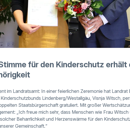
 Stimme für den Kinderschutz erhält
örigkeit
t im Landratsamt: In einer feierlichen Zeremonie hat Landrat
s Kinderschutzbunds Lindenberg/Westallgäu, Visnja Witsch, per
 doppelten Staatsbürgerschaft gratuliert. Mit großer Wertschät
gagement: „Ich freue mich sehr, dass Menschen wie Frau Wits
 solcher Beharrlichkeit und Herzenswärme für den Kinderschutz e
 unserer Gemeinschaft.“