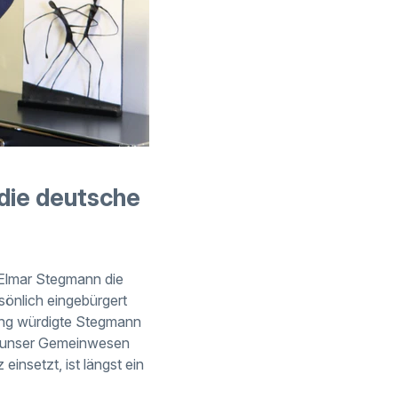
 die deutsche
 Elmar Stegmann die
sönlich eingebürgert
zung würdigte Stegmann
ch unser Gemeinwesen
insetzt, ist längst ein