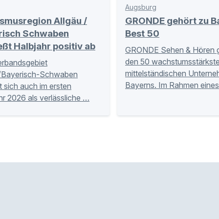
Augsburg
smusregion Allgäu /
GRONDE gehört zu B
risch Schwaben
Best 50
eßt Halbjahr positiv ab
GRONDE Sehen & Hören g
den 50 wachstumsstärkst
erbandsgebiet
mittelständischen Untern
u/Bayerisch-Schwaben
Bayerns. Im Rahmen eine
t sich auch im ersten
hr 2026 als verlässliche …