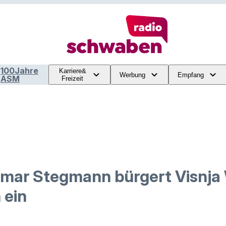
100Jahre
Karriere&
Werbung
Empfang
ASM
Freizeit
lmar Stegmann bürgert Visnja
 ein