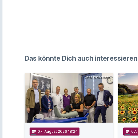
Das könnte Dich auch interessieren
Doris Wiedemann
notes
07
. August 2026 18:24
notes
07
.