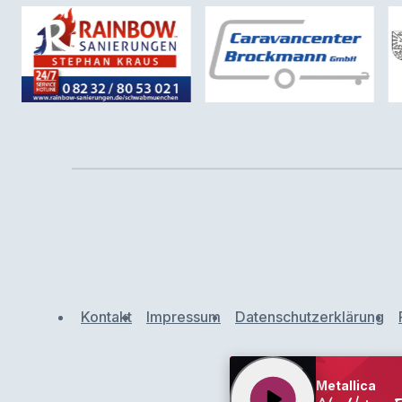
Kontakt
Impressum
Datenschutzerklärung
Metallica
play_arrow