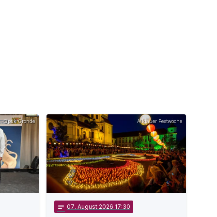
Optik Gronde
Allgäuer Festwoche
notes
07
. August 2026 17:30