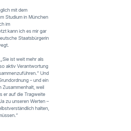
glich mit dem
dem Studium in München
ch im
tzt kann ich es mir gar
 deutsche Staatsbürgerin
wegt.
Sie ist weit mehr als
 so aktiv Verantwortung
 zusammenzuführen.“ Und
n Grundordnung – und ein
en Zusammenhalt, weil
s er auf die Tragweite
 Ja zu unseren Werten –
elbstverständlich halten,
 müssen.“