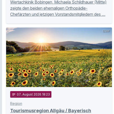
Wertachkinik Bobingen, Michaela Schildhauer (Mitte)
zeigte den beiden ehemaligen Orthopädie-
Chefärzten und jetzigen Vorstandsmitgliedern des …
123RF
notes
07
. August 2026 18:23
Region
Tourismusregion Allgäu / Bayerisch