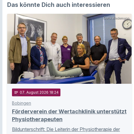
Das könnte Dich auch interessieren
Doris Wiedemann
notes
07
. August 2026 18:24
Bobingen
Förderverein der Wertachklinik unterstützt
Physiotherapeuten
Bildunterschrift: Die Leiterin der Physiotherapie der