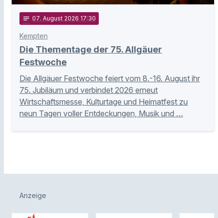
notes
07
. August 2026 17:30
Kempten
Die Thementage der 75. Allgäuer
Festwoche
Die Allgäuer Festwoche feiert vom 8.-16. August ihr
75. Jubiläum und verbindet 2026 erneut
Wirtschaftsmesse, Kulturtage und Heimatfest zu
neun Tagen voller Entdeckungen, Musik und …
Anzeige