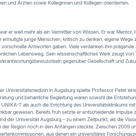
nen und Ärzten sowie Kolleginnen und Kollegen orientierten.
war er weit mehr als ein Vermittler von Wissen. Er war Mentor,
Er ermutigte junge Menschen, kritisch zu denken, eigene Wege
e vorschnelle Antworten gaben. Viele verdanken ihm prägende 
önlichen Lebensweg. Sein wissenschaftliches Werk zeugt von T
Verantwortungsbewusstsein gegenüber Gesellschaft und Zukun
er Universitätsmedizin in Augsburg spielte Professor Peter ein
atung und beharrliche Begleitung wären sowohl die Entstehung
NIKA-T als auch die Errichtung des Universitätsklinikums mit 
kbar gewesen. Bereits früh setzte er entscheidende Impulse 
d der Universität Augsburg – zu einem Zeitpunkt, als die Visio
in der Region noch in den Anfängen steckte. Zwischen 2009 und 
xpertenkommissionen, aus denen ein universitäres Forschungsze