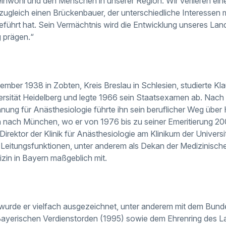
inwohl und den Menschen in unserer Region. Wir verlieren ei
zugleich einen Brückenbauer, der unterschiedliche Interessen 
ührt hat. Sein Vermächtnis wird die Entwicklung unseres Lan
 prägen.“
mber 1938 in Zobten, Kreis Breslau in Schlesien, studierte Kla
rsität Heidelberg und legte 1966 sein Staatsexamen ab. Nach 
ung für Anästhesiologie führte ihn sein beruflicher Weg über
 nach München, wo er von 1976 bis zu seiner Emeritierung 200
irektor der Klinik für Anästhesiologie am Klinikum der Univers
 Leitungsfunktionen, unter anderem als Dekan der Medizinischen
zin in Bayern maßgeblich mit.
 wurde er vielfach ausgezeichnet, unter anderem mit dem Bun
ayerischen Verdienstorden (1995) sowie dem Ehrenring des L