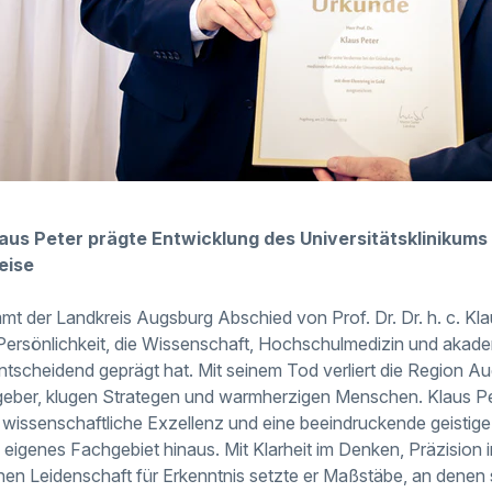
 Klaus Peter prägte Entwicklung des Universitätsklinikum
eise
mt der Landkreis Augsburg Abschied von Prof. Dr. Dr. h. c. Klau
ersönlichkeit, die Wissenschaft, Hochschulmedizin und akad
tscheidend geprägt hat. Mit seinem Tod verliert die Region A
eber, klugen Strategen und warmherzigen Menschen. Klaus Pet
r, wissenschaftliche Exzellenz und eine beeindruckende geistig
n eigenes Fachgebiet hinaus. Mit Klarheit im Denken, Präzision
hen Leidenschaft für Erkenntnis setzte er Maßstäbe, an denen