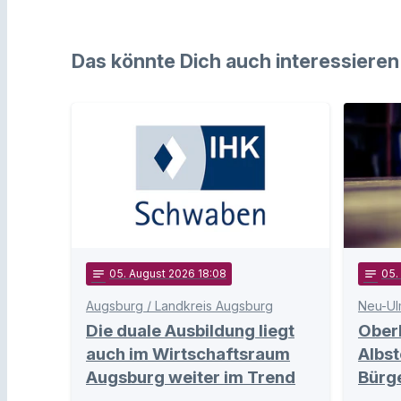
Das könnte Dich auch interessieren
notes
05
. August 2026 18:08
notes
05
Augsburg / Landkreis Augsburg
Neu-Ul
Die duale Ausbildung liegt
Ober
auch im Wirtschaftsraum
Albst
Augsburg weiter im Trend
Bürg