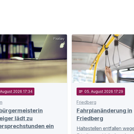
Pixabay
. August 2026 17:34
notes
05
. August 2026 17:29
m
Friedberg
bürgermeisterin
Fahrplanänderung in
eiger lädt zu
Friedberg
ersprechstunden ein
Haltestellen entfallen weg