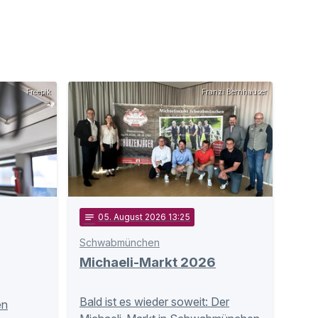
Freepik
Franzi Bernhauser
notes
05
. August 2026 13:25
Schwabmünchen
Michaeli-Markt 2026
Bald ist es wieder soweit: Der
en