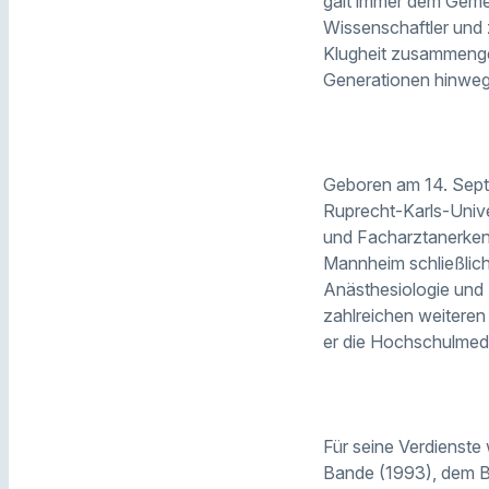
galt immer dem Geme
Wissenschaftler und 
Klugheit zusammengef
Generationen hinweg
Geboren am 14. Septe
Ruprecht-Karls-Unive
und Facharztanerkenn
Mannheim schließlich
Anästhesiologie und D
zahlreichen weiteren
er die Hochschulmedi
Für seine Verdienste
Bande (1993), dem B