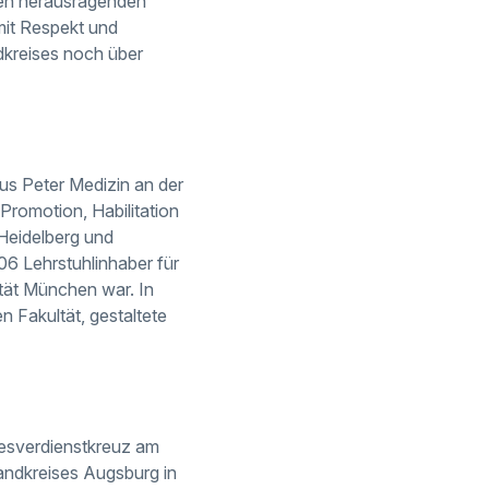
nen herausragenden
mit Respekt und
dkreises noch über
us Peter Medizin an der
Promotion, Habilitation
 Heidelberg und
6 Lehrstuhlinhaber für
ität München war. In
 Fakultät, gestaltete
desverdienstkreuz am
andkreises Augsburg in