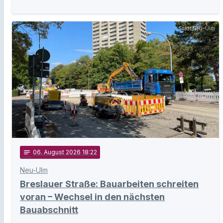
Stadt Neu-Ulm
notes
06
. August 2026 18:22
Neu-Ulm
Breslauer Straße: Bauarbeiten schreiten
voran – Wechsel in den nächsten
Bauabschnitt