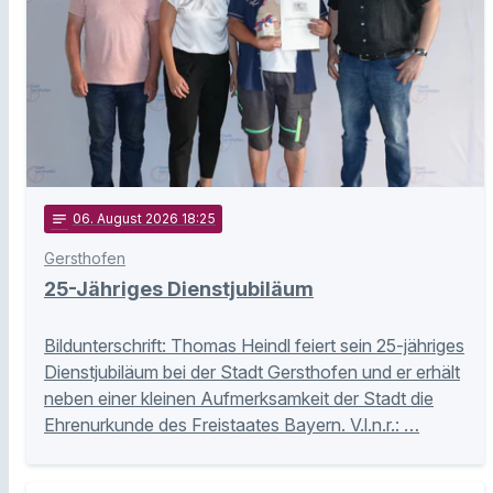
notes
06
. August 2026 18:25
Gersthofen
25-Jähriges Dienstjubiläum
Bildunterschrift: Thomas Heindl feiert sein 25-jähriges
Dienstjubiläum bei der Stadt Gersthofen und er erhält
neben einer kleinen Aufmerksamkeit der Stadt die
Ehrenurkunde des Freistaates Bayern. V.l.n.r.: …