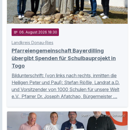
notes
06
. August 2026 18:30
Landkreis Donau-Ries
Pfarreiengemeinschaft Bayerdilling
übergibt Spenden für Schulbauprojekt in
Togo
Bildunterschrift: (von links nach rechts, inmitten die
Heiligen Peter und Paul): Stefan Rößle, Landrat a.D.
und Vorsitzender von 1000 Schulen für unsere Welt
e.V., Pfarrer Dr. Joseph Afatchao, Bürgermeister …
Stadt Gersthofen (Kai Schwarz)