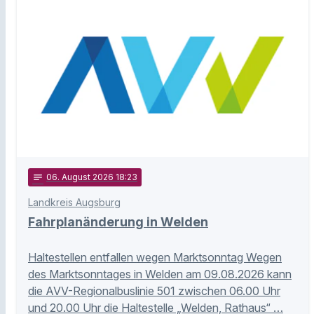
notes
06
. August 2026 18:23
Landkreis Augsburg
Fahrplanänderung in Welden
Haltestellen entfallen wegen Marktsonntag Wegen
des Marktsonntages in Welden am 09.08.2026 kann
die AVV-Regionalbuslinie 501 zwischen 06.00 Uhr
und 20.00 Uhr die Haltestelle „Welden, Rathaus“ …