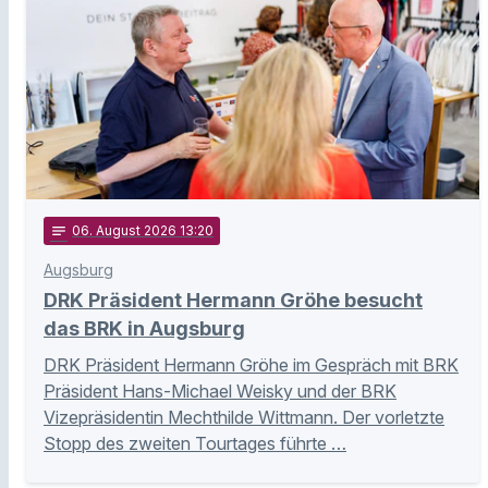
notes
06
. August 2026 13:20
Augsburg
DRK Präsident Hermann Gröhe besucht
das BRK in Augsburg
DRK Präsident Hermann Gröhe im Gespräch mit BRK
Präsident Hans-Michael Weisky und der BRK
Vizepräsidentin Mechthilde Wittmann. Der vorletzte
Stopp des zweiten Tourtages führte …