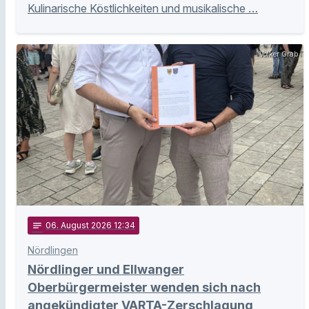
Kulinarische Köstlichkeiten und musikalische …
Volker Grab
notes
06
. August 2026 12:34
Nördlingen
Nördlinger und Ellwanger
Oberbürgermeister wenden sich nach
angekündigter VARTA-Zerschlagung