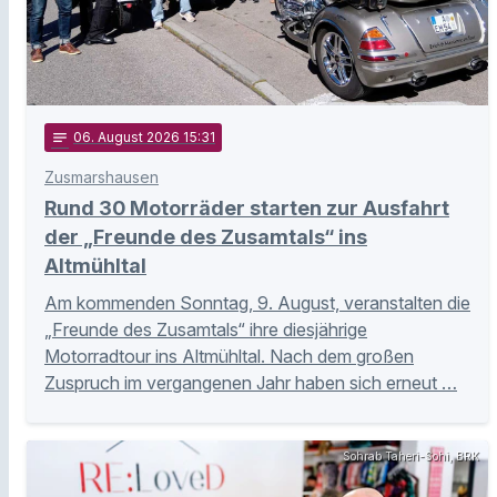
notes
06
. August 2026 15:31
Zusmarshausen
Rund 30 Motorräder starten zur Ausfahrt
der „Freunde des Zusamtals“ ins
Altmühltal
Am kommenden Sonntag, 9. August, veranstalten die
„Freunde des Zusamtals“ ihre diesjährige
Motorradtour ins Altmühltal. Nach dem großen
Zuspruch im vergangenen Jahr haben sich erneut …
Sohrab Taheri-Sohi, BRK