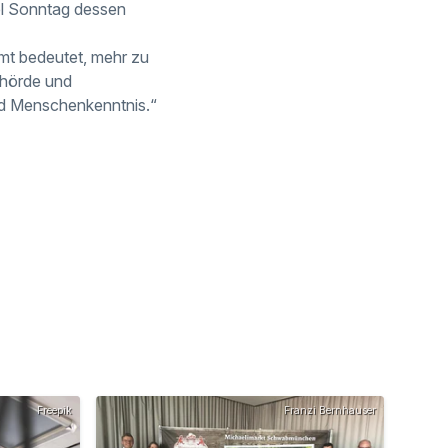
el Sonntag dessen
mt bedeutet, mehr zu
ehörde und
nd Menschenkenntnis.“
Freepik
Franzi Bernhauser