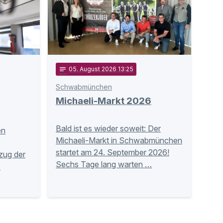
notes
05
. August 2026 13:25
Schwabmünchen
Michaeli-Markt 2026
Bald ist es wieder soweit: Der
en
Michaeli-Markt in Schwabmünchen
startet am 24. September 2026!
zug der
Sechs Tage lang warten …
…