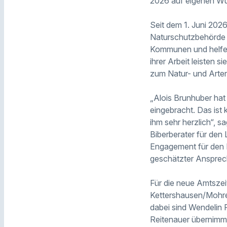
2026 auf eigenen Wu
Seit dem 1. Juni 2026
Naturschutzbehörde b
Kommunen und helfen 
ihrer Arbeit leisten 
zum Natur- und Arten
„Alois Brunhuber hat
eingebracht. Das ist
ihm sehr herzlich“, s
Biberberater für den 
Engagement für den N
geschätzter Ansprech
Für die neue Amtszei
Kettershausen/Mohren
dabei sind Wendelin
Reitenauer übernimmt