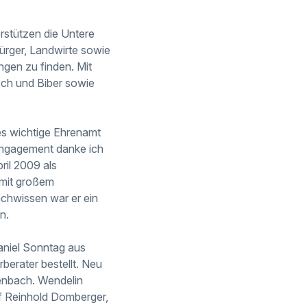
erstützen die Untere
ürger, Landwirte sowie
gen zu finden. Mit
nsch und Biber sowie
ses wichtige Ehrenamt
 Engagement danke ich
ril 2009 als
h mit großem
achwissen war er ein
n.
aniel Sonntag aus
berater bestellt. Neu
enbach. Wendelin
f Reinhold Domberger,