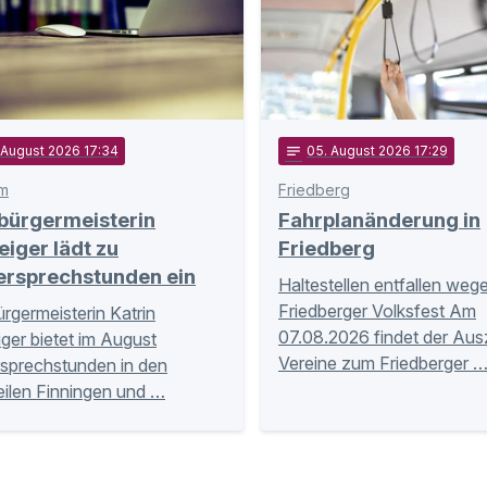
. August 2026 17:34
notes
05
. August 2026 17:29
m
Friedberg
bürgermeisterin
Fahrplanänderung in
eiger lädt zu
Friedberg
ersprechstunden ein
Haltestellen entfallen weg
Friedberger Volksfest Am
rgermeisterin Katrin
07.08.2026 findet der Aus
iger bietet im August
Vereine zum Friedberger 
sprechstunden in den
eilen Finningen und …