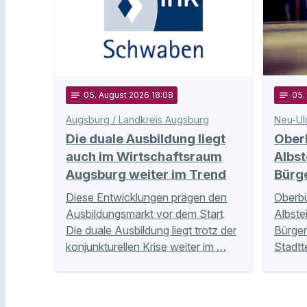
notes
05
. August 2026 18:08
notes
05
Augsburg / Landkreis Augsburg
Neu-Ul
Die duale Ausbildung liegt
Ober
auch im Wirtschaftsraum
Albst
Augsburg weiter im Trend
Bürg
Diese Entwicklungen prägen den
Oberbü
Ausbildungsmarkt vor dem Start
Albste
Die duale Ausbildung liegt trotz der
Bürger
konjunkturellen Krise weiter im …
Stadtt