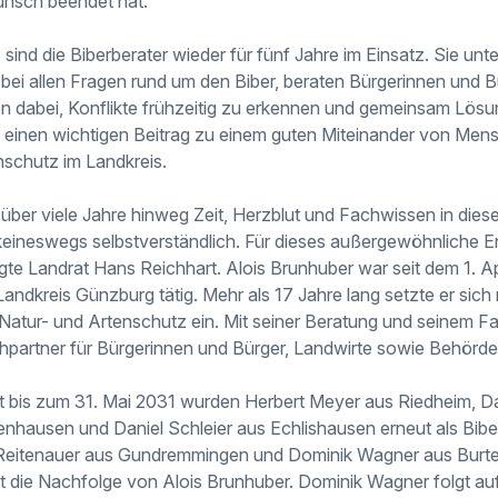
nsch beendet hat.
 sind die Biberberater wieder für fünf Jahre im Einsatz. Sie unt
ei allen Fragen rund um den Biber, beraten Bürgerinnen und B
dabei, Konflikte frühzeitig zu erkennen und gemeinsam Lösun
sie einen wichtigen Beitrag zu einem guten Miteinander von Me
schutz im Landkreis.
 über viele Jahre hinweg Zeit, Herzblut und Fachwissen in die
 keineswegs selbstverständlich. Für dieses außergewöhnliche
agte Landrat Hans Reichhart. Alois Brunhuber war seit dem 1. Ap
Landkreis Günzburg tätig. Mehr als 17 Jahre lang setzte er sic
atur- und Artenschutz ein. Mit seiner Beratung und seinem F
partner für Bürgerinnen und Bürger, Landwirte sowie Behörde
t bis zum 31. Mai 2031 wurden Herbert Meyer aus Riedheim, D
hausen und Daniel Schleier aus Echlishausen erneut als Biber
 Reitenauer aus Gundremmingen und Dominik Wagner aus Burt
 die Nachfolge von Alois Brunhuber. Dominik Wagner folgt au