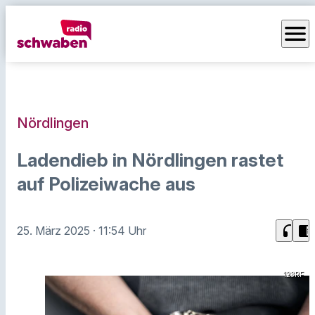
menu
Nördlingen
Ladendieb in Nördlingen rastet
auf Polizeiwache aus
headphones
chrome_reader_mode
25. März 2025
· 11:54 Uhr
123RF