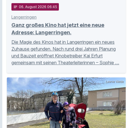
notes
06
. August 2026 06:45
Langerringen
Ganz großes Kino hat jetzt eine neue
Adresse: Langerringen.
Die Magie des Kinos hat in Langerringen ein neues
Zuhause gefunden. Nach rund drei Jahren Planung
und Bauzeit eröffnet Kinobetreiber Kai Erfurt
gemeinsam mit seinen Theaterleiterinnen – Sophie …
Leonie Weide