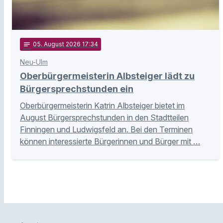
notes
05
. August 2026 17:34
Neu-Ulm
Oberbürgermeisterin Albsteiger lädt zu
Bürgersprechstunden ein
Oberbürgermeisterin Katrin Albsteiger bietet im
August Bürgersprechstunden in den Stadtteilen
Finningen und Ludwigsfeld an. Bei den Terminen
können interessierte Bürgerinnen und Bürger mit …