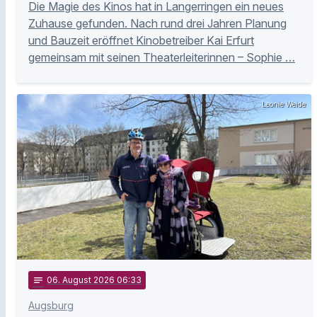
Die Magie des Kinos hat in Langerringen ein neues
Zuhause gefunden. Nach rund drei Jahren Planung
und Bauzeit eröffnet Kinobetreiber Kai Erfurt
gemeinsam mit seinen Theaterleiterinnen – Sophie …
Leonie Weide
notes
06
. August 2026 06:33
Augsburg