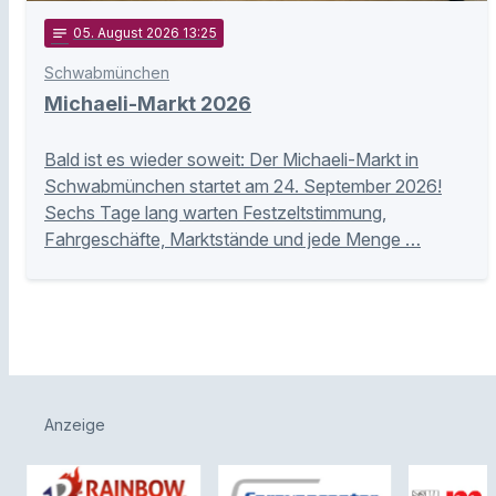
notes
05
. August 2026 13:25
Schwabmünchen
Michaeli-Markt 2026
Bald ist es wieder soweit: Der Michaeli-Markt in
Schwabmünchen startet am 24. September 2026!
Sechs Tage lang warten Festzeltstimmung,
Fahrgeschäfte, Marktstände und jede Menge …
Anzeige