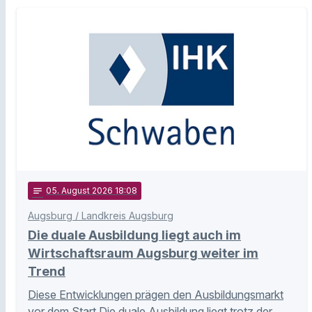
notes
05
. August 2026 18:08
Augsburg / Landkreis Augsburg
Die duale Ausbildung liegt auch im
Wirtschaftsraum Augsburg weiter im
Trend
Diese Entwicklungen prägen den Ausbildungsmarkt
vor dem Start Die duale Ausbildung liegt trotz der