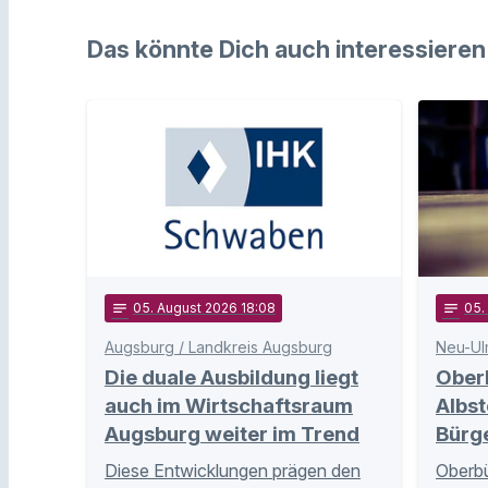
Das könnte Dich auch interessieren
notes
05
. August 2026 18:08
notes
05
Augsburg / Landkreis Augsburg
Neu-Ul
Die duale Ausbildung liegt
Ober
auch im Wirtschaftsraum
Albst
Augsburg weiter im Trend
Bürg
Diese Entwicklungen prägen den
Oberbü