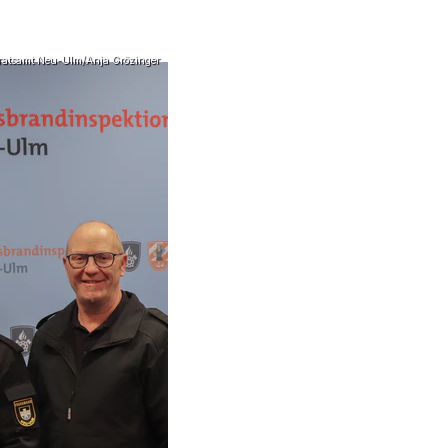
ratsamt Neu-Ulm/Anja Grözinger