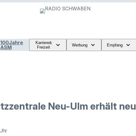
100Jahre
Karriere&
Werbung
Empfang
ASM
Freizeit
atzzentrale Neu-Ulm erhält neu
 Uhr