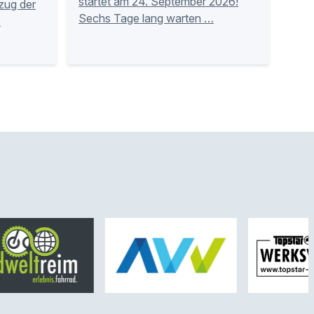
startet am 24. September 2026!
zug der
Sechs Tage lang warten …
…