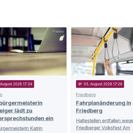
Pixabay
. August 2026 17:34
notes
05
. August 2026 17:29
m
Friedberg
bürgermeisterin
Fahrplanänderung in
eiger lädt zu
Friedberg
ersprechstunden ein
Haltestellen entfallen weg
Friedberger Volksfest Am
rgermeisterin Katrin