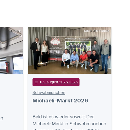
Freepik
Franzi Bernhauser
notes
05
. August 2026 13:25
Schwabmünchen
Michaeli-Markt 2026
Bald ist es wieder soweit: Der
en
Michaeli-Markt in Schwabmünchen