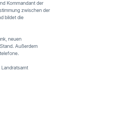
m und Kommandant der
 Abstimmung zwischen der
d bildet die
funk, neuen
n Stand. Außerdem
telefone.
m Landratsamt