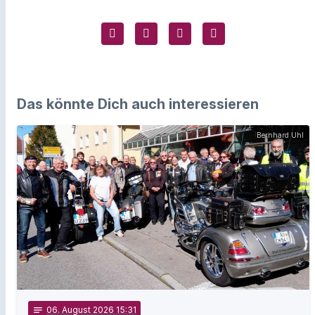
Das könnte Dich auch interessieren
Bernhard Uhl
notes
06
. August 2026 15:31