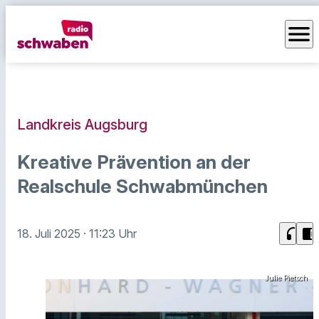
menu
Landkreis Augsburg
Kreative Prävention an der
Realschule Schwabmünchen
headphones
chrome_reader_mode
18. Juli 2025
· 11:23 Uhr
Julie Pietsch