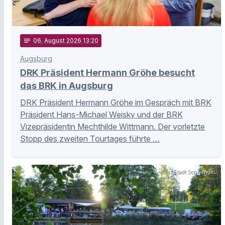
notes
06
. August 2026 13:20
Augsburg
DRK Präsident Hermann Gröhe besucht
das BRK in Augsburg
DRK Präsident Hermann Gröhe im Gespräch mit BRK
Präsident Hans-Michael Weisky und der BRK
Vizepräsidentin Mechthilde Wittmann. Der vorletzte
Stopp des zweiten Tourtages führte …
Stadt Schwangau