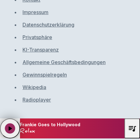
Impressum
Datenschutzerklärung
Privatsphäre
KI-Transparenz
Allgemeine Geschäftsbedingungen
Gewinnspielregeln
Wikipedia
Radioplayer
Frankie Goes to Hollywood
queue_music
play_arrow
Relax