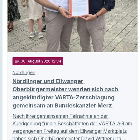
notes
06
. August 2026 12:34
Nördlingen
Nördlinger und Ellwanger
Oberbürgermeister wenden sich nach
angekündigter VARTA-Zerschlagung
gemeinsam an Bundeskanzler Merz
Nach ihrer gemeinsamen Teilnahme an der
Kundgebung für die Beschäftigten der VARTA AG am
vergangenen Freitag auf dem Ellwanger Marktplatz
haben sich Oberbürgermeister David Wittner und …