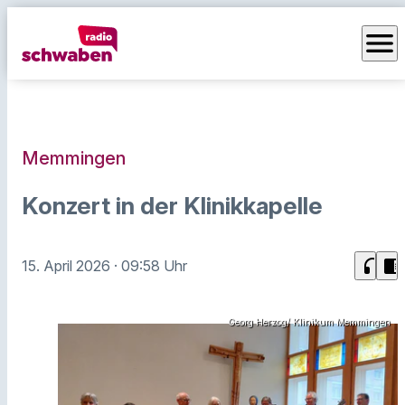
menu
Memmingen
Konzert in der Klinikkapelle
headphones
chrome_reader_mode
15. April 2026
· 09:58 Uhr
Georg Herzog/ Klinikum Memmingen