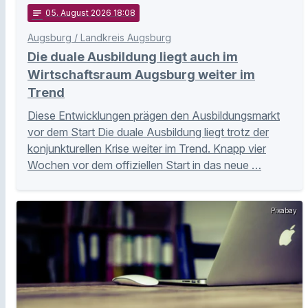
notes
05
. August 2026 18:08
Augsburg / Landkreis Augsburg
Die duale Ausbildung liegt auch im
Wirtschaftsraum Augsburg weiter im
Trend
Diese Entwicklungen prägen den Ausbildungsmarkt
vor dem Start Die duale Ausbildung liegt trotz der
konjunkturellen Krise weiter im Trend. Knapp vier
Wochen vor dem offiziellen Start in das neue …
Pixabay