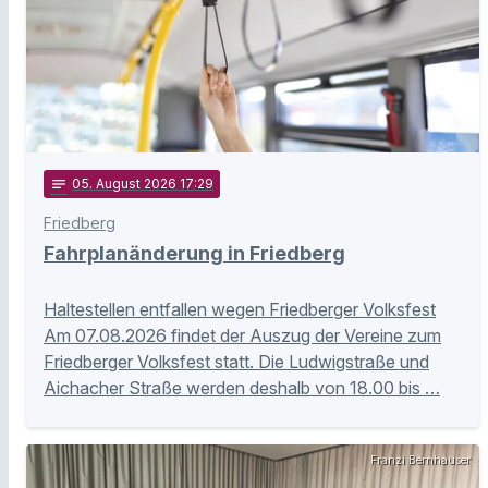
notes
05
. August 2026 17:29
Friedberg
Fahrplanänderung in Friedberg
Haltestellen entfallen wegen Friedberger Volksfest
Am 07.08.2026 findet der Auszug der Vereine zum
Friedberger Volksfest statt. Die Ludwigstraße und
Aichacher Straße werden deshalb von 18.00 bis …
Franzi Bernhauser