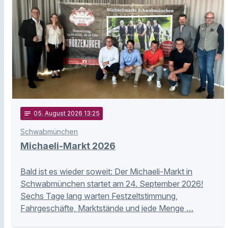
notes
05
. August 2026 13:25
Schwabmünchen
Michaeli-Markt 2026
Bald ist es wieder soweit: Der Michaeli-Markt in
Schwabmünchen startet am 24. September 2026!
Sechs Tage lang warten Festzeltstimmung,
Fahrgeschäfte, Marktstände und jede Menge …