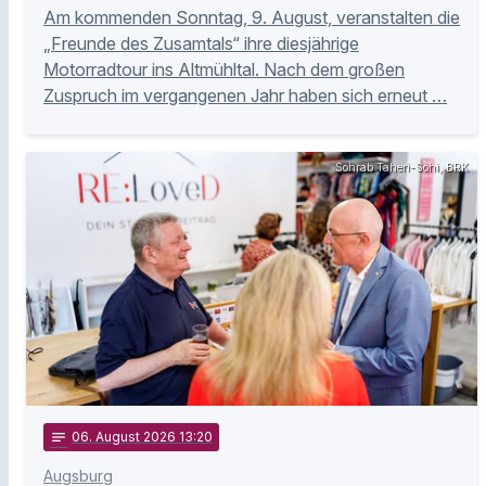
Am kommenden Sonntag, 9. August, veranstalten die
„Freunde des Zusamtals“ ihre diesjährige
Motorradtour ins Altmühltal. Nach dem großen
Zuspruch im vergangenen Jahr haben sich erneut …
Sohrab Taheri-Sohi, BRK
notes
06
. August 2026 13:20
Augsburg