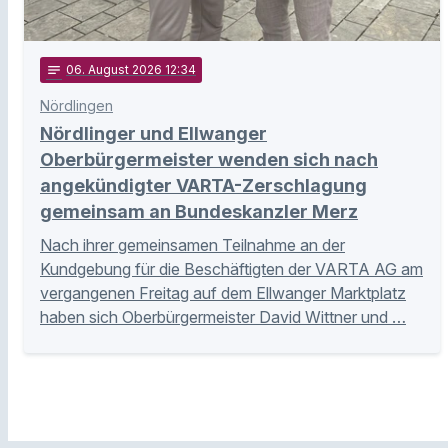
notes
06
. August 2026 12:34
Nördlingen
Nördlinger und Ellwanger
Oberbürgermeister wenden sich nach
angekündigter VARTA-Zerschlagung
gemeinsam an Bundeskanzler Merz
Nach ihrer gemeinsamen Teilnahme an der
Kundgebung für die Beschäftigten der VARTA AG am
vergangenen Freitag auf dem Ellwanger Marktplatz
haben sich Oberbürgermeister David Wittner und …