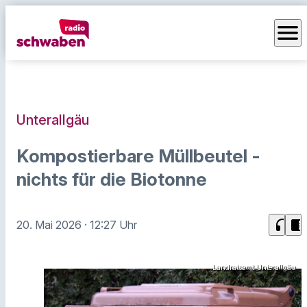
menu
Unterallgäu
Kompostierbare Müllbeutel -
nichts für die Biotonne
headphones
chrome_reader_mode
20. Mai 2026
· 12:27 Uhr
Landratsamt Unterallgäu