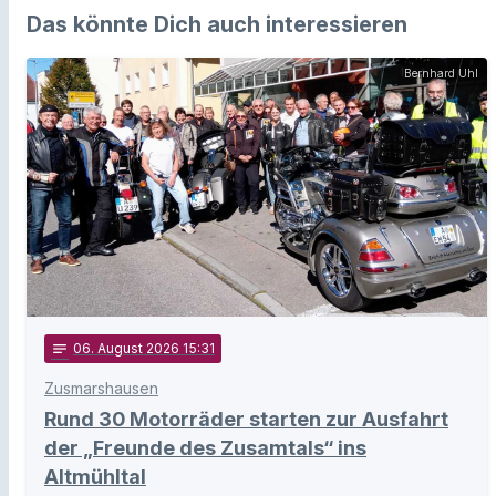
Das könnte Dich auch interessieren
Bernhard Uhl
notes
06
. August 2026 15:31
Zusmarshausen
Rund 30 Motorräder starten zur Ausfahrt
der „Freunde des Zusamtals“ ins
Altmühltal