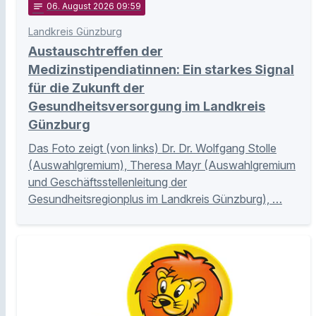
notes
06
. August 2026 09:59
Landkreis Günzburg
Austauschtreffen der
Medizinstipendiatinnen: Ein starkes Signal
für die Zukunft der
Gesundheitsversorgung im Landkreis
Günzburg
Das Foto zeigt (von links) Dr. Dr. Wolfgang Stolle
(Auswahlgremium), Theresa Mayr (Auswahlgremium
und Geschäftsstellenleitung der
Gesundheitsregionplus im Landkreis Günzburg), …