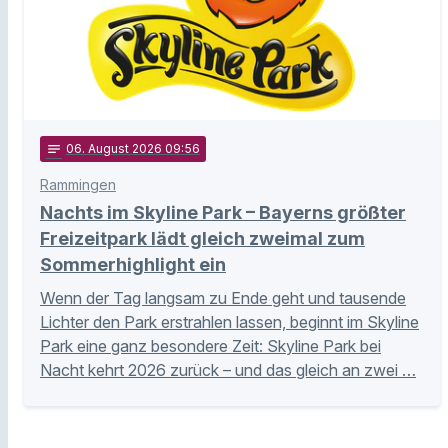
notes
06
. August 2026 09:56
Rammingen
Nachts im Skyline Park – Bayerns größter
Freizeitpark lädt gleich zweimal zum
Sommerhighlight ein
Wenn der Tag langsam zu Ende geht und tausende
Lichter den Park erstrahlen lassen, beginnt im Skyline
Park eine ganz besondere Zeit: Skyline Park bei
Nacht kehrt 2026 zurück – und das gleich an zwei …