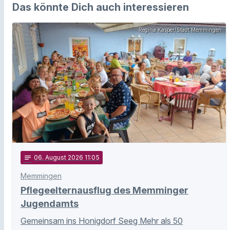
Das könnte Dich auch interessieren
Regina Kasper/Stadt Memmingen
notes
06
. August 2026 11:05
Memmingen
Pflegeelternausflug des Memminger
Jugendamts
Gemeinsam ins Honigdorf Seeg Mehr als 50