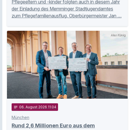
Pflegeeltern und -kinder folgten auch in diesem Jahr
der Einladung des Memminger Stadtjugendamtes
zum Pflegefamilienausflug. Oberbürgermeister Jan …
Alex König
notes
06
. August 2026 11:04
München
Rund 2,6 Millionen Euro aus dem